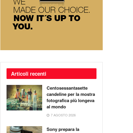
Articoli recenti
Centosessantasette
candeline per la mostra
fotografica più longeva
al mondo
7 AGOSTO 2026
Sony prepara la