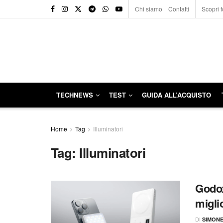
Chi siamo
Contatti
Scopri f
TECHNEWS
TEST
GUIDA ALL’ACQUISTO
Home
Tag
Illuminatori
Tag:
Illuminatori
Godox
miglio
DI
SIMON