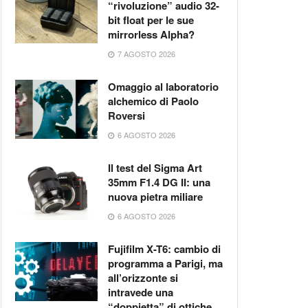
“rivoluzione” audio 32-
bit float per le sue
mirrorless Alpha?
7 AGOSTO 2026
Omaggio al laboratorio
alchemico di Paolo
Roversi
6 AGOSTO 2026
Il test del Sigma Art
35mm F1.4 DG II: una
nuova pietra miliare
6 AGOSTO 2026
Fujifilm X-T6: cambio di
programma a Parigi, ma
all’orizzonte si
intravede una
“doppietta” di ottiche