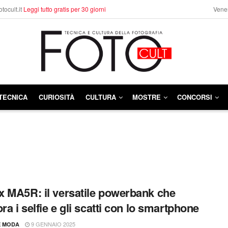
otocult.it
Leggi tutto gratis per 30 giorni
Vener
TECNICA
CURIOSITÀ
CULTURA
MOSTRE
CONCORSI
 MA5R: il versatile powerbank che
ra i selfie e gli scatti con lo smartphone
9 GENNAIO 2025
E MODA