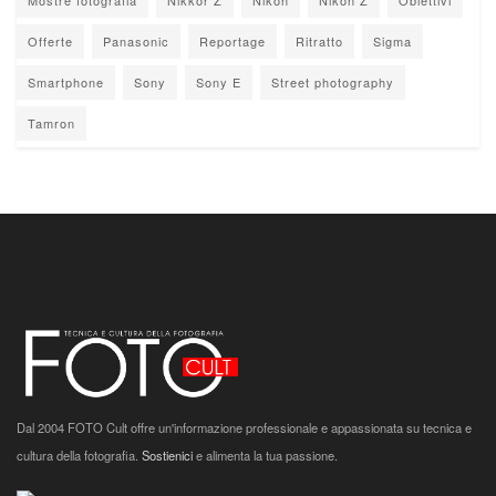
Offerte
Panasonic
Reportage
Ritratto
Sigma
Smartphone
Sony
Sony E
Street photography
Tamron
Dal 2004 FOTO Cult offre un'informazione professionale e appassionata su tecnica e
cultura della fotografia.
Sostienici
e alimenta la tua passione.