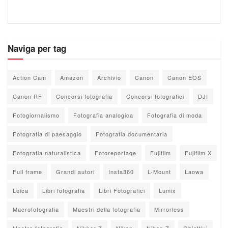
Naviga per tag
Action Cam
Amazon
Archivio
Canon
Canon EOS
Canon RF
Concorsi fotografia
Concorsi fotografici
DJI
Fotogiornalismo
Fotografia analogica
Fotografia di moda
Fotografia di paesaggio
Fotografia documentaria
Fotografia naturalistica
Fotoreportage
Fujifilm
Fujifilm X
Full frame
Grandi autori
Insta360
L-Mount
Laowa
Leica
Libri fotografia
Libri Fotografici
Lumix
Macrofotografia
Maestri della fotografia
Mirrorless
Mostre fotografia
Nikkor Z
Nikon
Nikon Z
Obiettivi