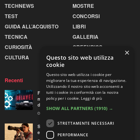
TECHNEWS
MOSTRE
TEST
CONCORSI
GUIDA ALL’ACQUISTO
LIBRI
TECNICA
GALLERIA
CURIOSITÀ
GREENPICS
×
Questo sito web utilizza
CULTURA
LA RIVISTA
cookie
Questo sito web utilizza i cookie per
Recenti
migliorare la tua esperienza di navigazione.
Utilizzando il nostro sito web acconsenti a
tutti i cookie in conformità con la nostra
Fujifilm X-T6: cambio di programma a Parigi,
policy per i cookie.
Leggi di più
ma all’orizzonte si intravede una “doppietta”
di ottiche XF
SHOW ALL PARTNERS
(1910) →
5 AGOSTO 2026
STRETTAMENTE NECESSARI
Sony guarda lontano senza chiedere troppo:
ecco il nuovo FE 100-400mm F5.6-8 OSS
PERFORMANCE