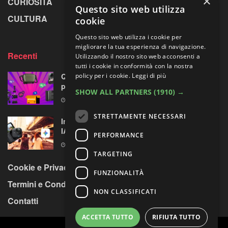
×
CURIOSITÀ
GREENPICS
Questo sito web utilizza
CULTURA
LA RIVISTA
cookie
Questo sito web utilizza i cookie per
migliorare la tua esperienza di navigazione.
Recenti
Utilizzando il nostro sito web acconsenti a
tutti i cookie in conformità con la nostra
policy per i cookie.
Leggi di più
Quattro accessori fotografici in sconto:
prodotti opposti, ma uno su quattro fa per te
SHOW ALL PARTNERS
(1910) →
8 AGOSTO 2026
STRETTAMENTE NECESSARI
Insta360 GO Ultra riceve l’assistente vocale
IA con Gemini di Google
PERFORMANCE
8 AGOSTO 2026
TARGETING
Cookie e Privacy Policy
FUNZIONALITÀ
Termini e Condizioni
NON CLASSIFICATI
Contatti
ACCETTA TUTTO
RIFIUTA TUTTO