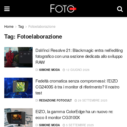
Home
Tag
Fotoelaborazione
Tag:
Fotoelaborazione
DaVinci Resolve 21: Blackmagic entra nell’editing
fotografico con una sezione dedicata allo sviluppo
RAW
DI
SIMONE MODA
12 GIUGNO 2026
Fedeltà cromatica senza compromessi: l’EIZO
CG2400S è tra i monitor di riferimento? Il nostro
test
DI
REDAZIONE FOTOCULT
29 SETTEMBRE 2025
EIZO, la gamma ColorEdge ha un nuovo re:
ecco il monitor CG3100X
DI
SIMONE MODA
5 SETTEMBRE 2025