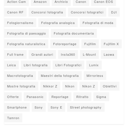
Action Cam
Amazon
Archivio
Canon
Canon EOS
Canon RF
Concorsi fotografia
Concorsi fotografici
DJI
Fotogiornalismo
Fotografia analogica
Fotografia di moda
Fotografia di paesaggio
Fotografia documentaria
Fotografia naturalistica
Fotoreportage
Fujifilm
Fujifilm X
Full frame
Grandi autori
Insta360
L-Mount
Laowa
Leica
Libri fotografia
Libri Fotografici
Lumix
Macrofotografia
Maestri della fotografia
Mirrorless
Mostre fotografia
Nikkor Z
Nikon
Nikon Z
Obiettivi
Offerte
Panasonic
Reportage
Ritratto
Sigma
Smartphone
Sony
Sony E
Street photography
Tamron