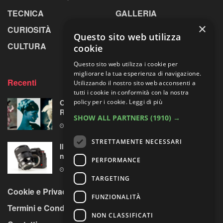
TECNICA
GALLERIA
×
CURIOSITÀ
GREENPICS
Questo sito web utilizza
CULTURA
LA RIVISTA
cookie
Questo sito web utilizza i cookie per
migliorare la tua esperienza di navigazione.
Recenti
Utilizzando il nostro sito web acconsenti a
tutti i cookie in conformità con la nostra
Omaggio al laboratorio alchemico di Paolo
policy per i cookie.
Leggi di più
Roversi
SHOW ALL PARTNERS
(1910) →
6 AGOSTO 2026
STRETTAMENTE NECESSARI
Il test del Sigma Art 35mm F1.4 DG II: una
nuova pietra miliare
PERFORMANCE
6 AGOSTO 2026
TARGETING
Cookie e Privacy Policy
FUNZIONALITÀ
Termini e Condizioni
NON CLASSIFICATI