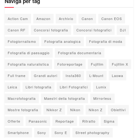
Naviga per tag
Action Cam
Amazon
Archivio
Canon
Canon EOS
Canon RF
Concorsi fotografia
Concorsi fotografici
DJI
Fotogiornalismo
Fotografia analogica
Fotografia di moda
Fotografia di paesaggio
Fotografia documentaria
Fotografia naturalistica
Fotoreportage
Fujifilm
Fujifilm X
Full frame
Grandi autori
Insta360
L-Mount
Laowa
Leica
Libri fotografia
Libri Fotografici
Lumix
Macrofotografia
Maestri della fotografia
Mirrorless
Mostre fotografia
Nikkor Z
Nikon
Nikon Z
Obiettivi
Offerte
Panasonic
Reportage
Ritratto
Sigma
Smartphone
Sony
Sony E
Street photography