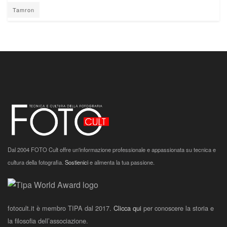
Tamron
Dal 2004 FOTO Cult offre un'informazione professionale e appassionata su tecnica e
cultura della fotografia.
Sostienici
e alimenta la tua passione.
fotocult.it è membro TIPA dal 2017.
Clicca qui
per conoscere la storia e
la filosofia dell’associazione.