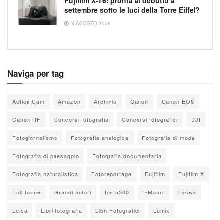
Fujifilm X-T6: pronta al debutto a
settembre sotto le luci della Torre Eiffel?
3 AGOSTO 2026
Naviga per tag
Action Cam
Amazon
Archivio
Canon
Canon EOS
Canon RF
Concorsi fotografia
Concorsi fotografici
DJI
Fotogiornalismo
Fotografia analogica
Fotografia di moda
Fotografia di paesaggio
Fotografia documentaria
Fotografia naturalistica
Fotoreportage
Fujifilm
Fujifilm X
Full frame
Grandi autori
Insta360
L-Mount
Laowa
Leica
Libri fotografia
Libri Fotografici
Lumix