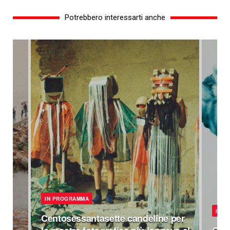
Potrebbero interessarti anche
IN PROGRAMMA
IN 
Centosessantasette candeline per