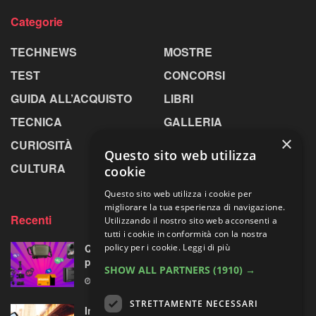
Categorie
TECHNEWS
MOSTRE
TEST
CONCORSI
GUIDA ALL’ACQUISTO
LIBRI
TECNICA
GALLERIA
×
CURIOSITÀ
GREENPICS
Questo sito web utilizza
CULTURA
LA RIVISTA
cookie
Questo sito web utilizza i cookie per
migliorare la tua esperienza di navigazione.
Recenti
Utilizzando il nostro sito web acconsenti a
tutti i cookie in conformità con la nostra
Quattro accessori fotografici in sconto:
policy per i cookie.
Leggi di più
prodotti opposti, ma uno su quattro fa per te
SHOW ALL PARTNERS
(1910) →
8 AGOSTO 2026
STRETTAMENTE NECESSARI
Insta360 GO Ultra riceve l’assistente vocale