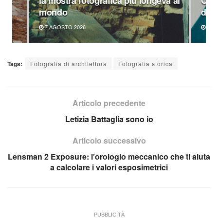
la mostra fotografica più longeva al
Omag
mondo
di P
7 AGOSTO 2026
6 A
Tags:
Fotografia di architettura
Fotografia storica
Articolo precedente
Letizia Battaglia sono io
Articolo successivo
Lensman 2 Exposure: l’orologio meccanico che ti aiuta
a calcolare i valori esposimetrici
PUBBLICITÀ