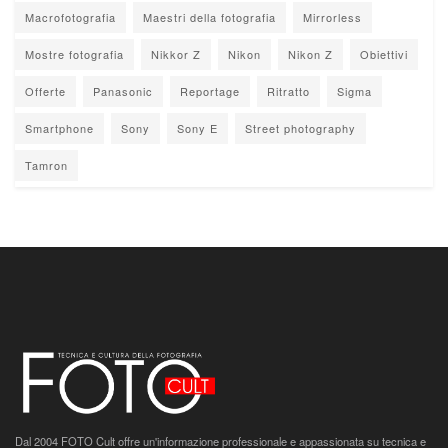
Macrofotografia
Maestri della fotografia
Mirrorless
Mostre fotografia
Nikkor Z
Nikon
Nikon Z
Obiettivi
Offerte
Panasonic
Reportage
Ritratto
Sigma
Smartphone
Sony
Sony E
Street photography
Tamron
Dal 2004 FOTO Cult offre un'informazione professionale e appassionata su tecnica e