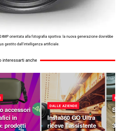
 24MP orientata alla fotografia sportiva: la nuova generazione dovrebbe
s gestito dall'intelligenza artificiale.
 interessarti anche
E
FOCUS
DALLE AZIENDE
o accessori
Sony p
fici in
Insta360 GO Ultra
“rivol
: prodotti
riceve l’assistente
32-bit 