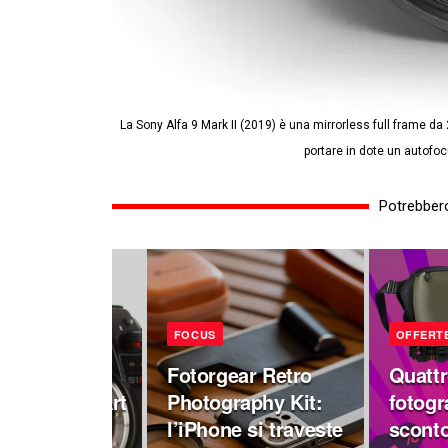
La Sony Alfa 9 Mark II (2019) è una mirrorless full frame da
portare in dote un autofocu
Potrebbero
FOCUS
OFFERT
VI
Fotorgear Retro
Quattr
t del Sigma Art
Photography Kit:
fotogra
F1.4 DG II:
l’iPhone si traveste
sconto