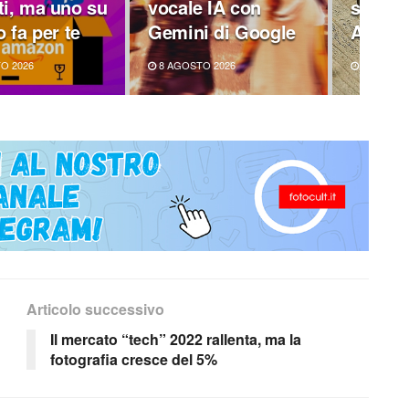
i, ma uno su
vocale IA con
sue mi
o fa per te
Gemini di Google
Alpha
O 2026
8 AGOSTO 2026
7 AGOSTO
Articolo successivo
Il mercato “tech” 2022 rallenta, ma la
fotografia cresce del 5%