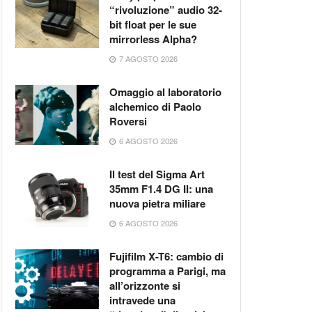
rrorless
“rivoluzione” audio 32-
?
bit float per le sue
mirrorless Alpha?
 2026
7 AGOSTO 2026
Omaggio al laboratorio
alchemico di Paolo
Roversi
6 AGOSTO 2026
Il test del Sigma Art
35mm F1.4 DG II: una
nuova pietra miliare
6 AGOSTO 2026
Fujifilm X-T6: cambio di
programma a Parigi, ma
all’orizzonte si
intravede una