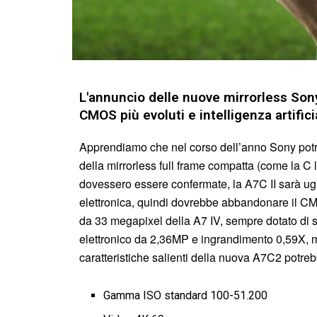
L'annuncio delle nuove mirrorless Sony 
CMOS più evoluti e intelligenza artifici
Apprendiamo che nel corso dell’anno Sony potr
della mirrorless full frame compatta (come la C 
dovessero essere confermate, la A7C II sarà ug
elettronica, quindi dovrebbe abbandonare il C
da 33 megapixel della A7 IV, sempre dotato di s
elettronico da 2,36MP e ingrandimento 0,59X, m
caratteristiche salienti della nuova A7C2 potre
Gamma ISO standard 100-51.200