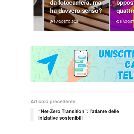
uova pietra
da fotocamera, ma
oppost
e
ha davvero senso?
quattr
TO 2026
9 AGOSTO 2026
8 AGOST
Articolo precedente
“Net-Zero Transition”: l’atlante delle
iniziative sostenibili