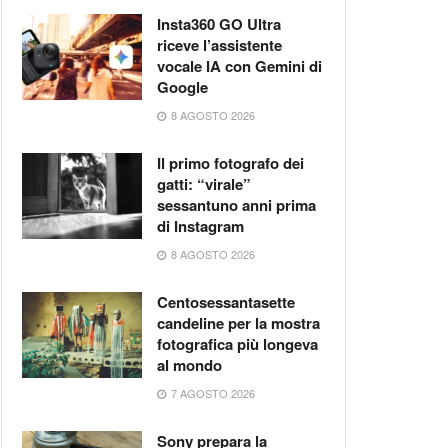
Insta360 GO Ultra
riceve l’assistente
vocale IA con Gemini di
Google
8 AGOSTO 2026
Il primo fotografo dei
gatti: “virale”
sessantuno anni prima
di Instagram
8 AGOSTO 2026
Centosessantasette
candeline per la mostra
fotografica più longeva
al mondo
repara la
7 AGOSTO 2026
uzione” audio
float per le
Sony prepara la