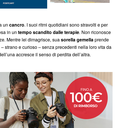
da un
cancro
. I suoi ritmi quotidiani sono stravolti e per
esa in un
tempo scandito dalle terapie
. Non riconosce
nze. Mentre lei dimagrisce, sua
sorella gemella
prende
lo – strano e curioso – senza precedenti nella loro vita da
dell’una accresce il senso di perdita dell’altra.