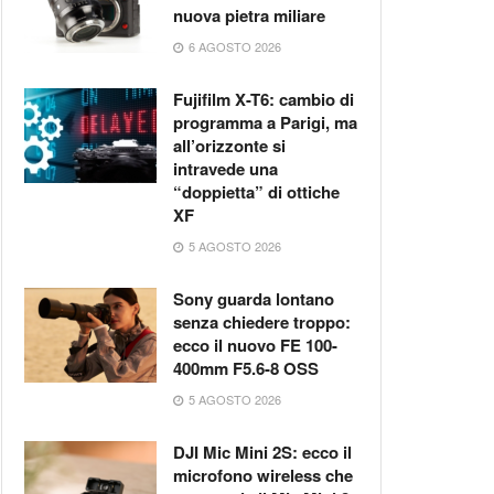
nuova pietra miliare
6 AGOSTO 2026
Fujifilm X-T6: cambio di
programma a Parigi, ma
all’orizzonte si
intravede una
“doppietta” di ottiche
XF
5 AGOSTO 2026
Sony guarda lontano
senza chiedere troppo:
ecco il nuovo FE 100-
400mm F5.6-8 OSS
5 AGOSTO 2026
DJI Mic Mini 2S: ecco il
microfono wireless che