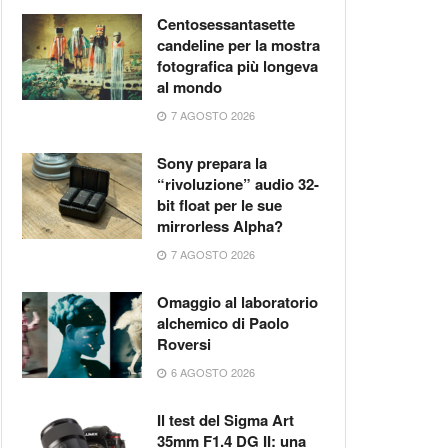
Centosessantasette
candeline per la mostra
fotografica più longeva
al mondo
7 AGOSTO 2026
Sony prepara la
“rivoluzione” audio 32-
bit float per le sue
mirrorless Alpha?
7 AGOSTO 2026
Omaggio al laboratorio
alchemico di Paolo
Roversi
6 AGOSTO 2026
Il test del Sigma Art
35mm F1.4 DG II: una