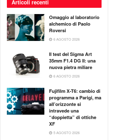
Articoli recenti
Omaggio al laboratorio
alchemico di Paolo
Roversi
6 AGOSTO 2026
Il test del Sigma Art
35mm F1.4 DG II: una
nuova pietra miliare
6 AGOSTO 2026
Fujifilm X-T6: cambio di
programma a Parigi, ma
all’orizzonte si
intravede una
“doppietta” di ottiche
XF
5 AGOSTO 2026