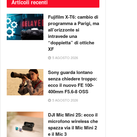
Articoli recenti
Fujifilm X-T6: cambio di
programma a Parigi, ma
all’orizzonte si
intravede una
“doppietta” di ottiche
XF
5 AGOSTO 2026
Sony guarda lontano
senza chiedere troppo:
ecco il nuovo FE 100-
400mm F5.6-8 OSS
5 AGOSTO 2026
DJI Mic Mini 2S: ecco il
microfono wireless che
spazza via il Mic Mini 2
e il Mic 3