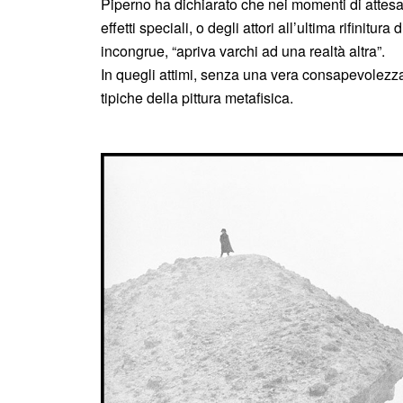
Piperno ha dichiarato che nei momenti di attesa –
effetti speciali, o degli attori all’ultima rifinit
incongrue, “apriva varchi ad una realtà altra”.
In quegli attimi, senza una vera consapevolezza
tipiche della pittura metafisica.