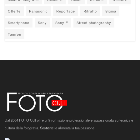
Offerte
Panasonic
Reportage
Ritratto
Sigma
Smartphone
Sony
Sony E
Street photography
Tamron
Dal 2004 FOTO Cult offre un'informazione professionale e appassionata su tecnica e
cultura della fotografia.
Sostienici
e alimenta la tua passione.