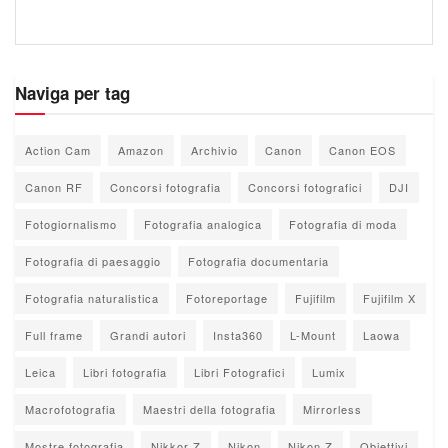
Naviga per tag
Action Cam
Amazon
Archivio
Canon
Canon EOS
Canon RF
Concorsi fotografia
Concorsi fotografici
DJI
Fotogiornalismo
Fotografia analogica
Fotografia di moda
Fotografia di paesaggio
Fotografia documentaria
Fotografia naturalistica
Fotoreportage
Fujifilm
Fujifilm X
Full frame
Grandi autori
Insta360
L-Mount
Laowa
Leica
Libri fotografia
Libri Fotografici
Lumix
Macrofotografia
Maestri della fotografia
Mirrorless
Mostre fotografia
Nikkor Z
Nikon
Nikon Z
Obiettivi