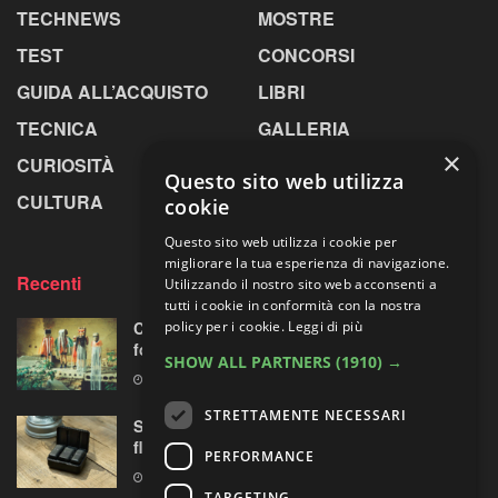
TECHNEWS
MOSTRE
TEST
CONCORSI
GUIDA ALL’ACQUISTO
LIBRI
TECNICA
GALLERIA
×
CURIOSITÀ
GREENPICS
Questo sito web utilizza
CULTURA
LA RIVISTA
cookie
Questo sito web utilizza i cookie per
migliorare la tua esperienza di navigazione.
Recenti
Utilizzando il nostro sito web acconsenti a
tutti i cookie in conformità con la nostra
policy per i cookie.
Leggi di più
Centosessantasette candeline per la mostra
fotografica più longeva al mondo
SHOW ALL PARTNERS
(1910) →
7 AGOSTO 2026
STRETTAMENTE NECESSARI
Sony prepara la “rivoluzione” audio 32-bit
float per le sue mirrorless Alpha?
PERFORMANCE
7 AGOSTO 2026
TARGETING