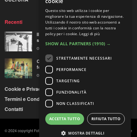
cookie
Questo sito web utilizza i cookie per
migliorare la tua esperienza di navigazione.
Recenti
Utilizzando il nostro sito web acconsenti a
tutti i cookie in conformità con la nostra
policy per i cookie.
Leggi di più
Il primo fotografo dei gatti: “virale”
sessantuno anni prima di Instagram
SHOW ALL PARTNERS
(1910) →
8 AGOSTO 2026
STRETTAMENTE NECESSARI
Centosessantasette candeline per la mostra
fotografica più longeva al mondo
PERFORMANCE
7 AGOSTO 2026
TARGETING
Cookie e Privacy Policy
FUNZIONALITÀ
Termini e Condizioni
NON CLASSIFICATI
Contatti
ACCETTA TUTTO
RIFIUTA TUTTO
© 2024 copyright Fotocult s.r.l. C.F. e P. IVA n. 11984891009, Capitale sociale
MOSTRA DETTAGLI