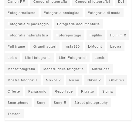
Canon RF
Concorsi fotografia
Concorsi fotografici
DJI
Fotogiornalismo
Fotografia analogica
Fotografia di moda
Fotografia di paesaggio
Fotografia documentaria
Fotografia naturalistica
Fotoreportage
Fujifilm
Fujifilm X
Full frame
Grandi autori
Insta360
L-Mount
Laowa
Leica
Libri fotografia
Libri Fotografici
Lumix
Macrofotografia
Maestri della fotografia
Mirrorless
Mostre fotografia
Nikkor Z
Nikon
Nikon Z
Obiettivi
Offerte
Panasonic
Reportage
Ritratto
Sigma
Smartphone
Sony
Sony E
Street photography
Tamron