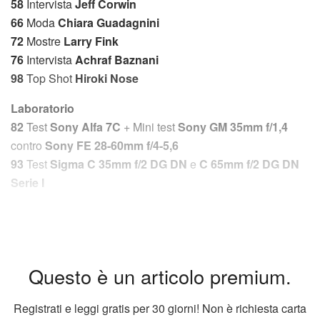
58
Intervista
Jeff Corwin
66
Moda
Chiara Guadagnini
72
Mostre
Larry Fink
76
Intervista
Achraf Baznani
98
Top Shot
Hiroki
Nose
Laboratorio
82
Test
Sony Alfa 7C
+ Mini test
Sony GM 35mm f/1,4
contro
Sony FE 28-60mm f/4-5,6
93
Test
Sigma C 35mm f/2 DG DN
e
C 65mm f/2 DG DN
Serie I
Questo è un articolo premium.
Registrati e leggi gratis per 30 giorni! Non è richiesta carta