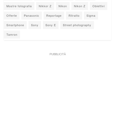
Mostre fotografia
Nikkor Z
Nikon
Nikon Z
Obiettivi
Offerte
Panasonic
Reportage
Ritratto
Sigma
Smartphone
Sony
Sony E
Street photography
Tamron
PUBBLICITÀ