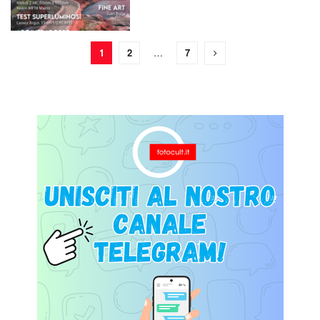
1
2
…
7