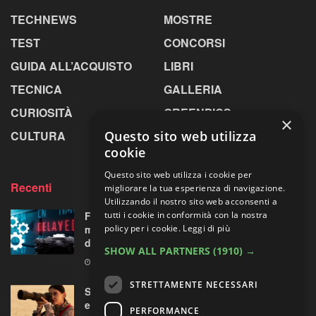
TECHNEWS
MOSTRE
TEST
CONCORSI
GUIDA ALL’ACQUISTO
LIBRI
TECNICA
GALLERIA
CURIOSITÀ
GREENPICS
×
CULTURA
LA RIVISTA
Questo sito web utilizza
cookie
Questo sito web utilizza i cookie per
Recenti
migliorare la tua esperienza di navigazione.
Utilizzando il nostro sito web acconsenti a
Fujifilm X-T6: cambio di programma a Parigi,
tutti i cookie in conformità con la nostra
ma all’orizzonte si intravede una “doppietta”
policy per i cookie.
Leggi di più
di ottiche XF
SHOW ALL PARTNERS
(1910) →
5 AGOSTO 2026
STRETTAMENTE NECESSARI
Sony guarda lontano senza chiedere troppo:
ecco il nuovo FE 100-400mm F5.6-8 OSS
PERFORMANCE