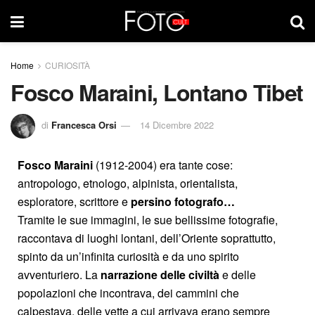
Home
CURIOSITÀ
Fosco Maraini, Lontano Tibet
di
Francesca Orsi
14 Dicembre 2022
Fosco Maraini
(1912-2004) era tante cose:
antropologo, etnologo, alpinista, orientalista,
esploratore, scrittore e
persino fotografo…
Tramite le sue immagini, le sue bellissime fotografie,
raccontava di luoghi lontani, dell’Oriente soprattutto,
spinto da un’infinita curiosità e da uno spirito
avventuriero. La
narrazione delle civiltà
e delle
popolazioni che incontrava, dei cammini che
calpestava, delle vette a cui arrivava erano sempre