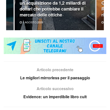
un’acquisizione da 1,2 miliardi di
OneP
dollari che potrebbe cambiare il
Rea
mercato delle ottiche
rime
1 AGOSTO 2026
20 L
Articolo precedente
Le migliori mirrorless per il paesaggio
Articolo successivo
Evidence: un imperdibile libro cult