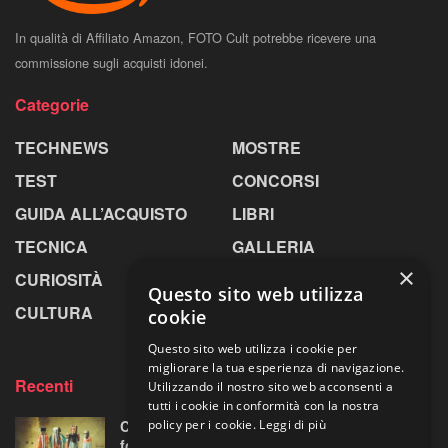
In qualità di Affiliato Amazon, FOTO Cult potrebbe ricevere una
commissione sugli acquisti idonei.
Categorie
TECHNEWS
MOSTRE
TEST
CONCORSI
GUIDA ALL’ACQUISTO
LIBRI
TECNICA
GALLERIA
×
CURIOSITÀ
GREENPICS
Questo sito web utilizza
CULTURA
LA RIVISTA
cookie
Questo sito web utilizza i cookie per
migliorare la tua esperienza di navigazione.
Recenti
Utilizzando il nostro sito web acconsenti a
tutti i cookie in conformità con la nostra
policy per i cookie.
Leggi di più
Centosessantasette candeline per la mostra
fotografica più longeva al mondo