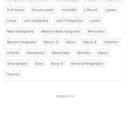
Full frame
Grandi autori
Insta360
L-Mount
Laowa
Leica
Libri fotografia
Libri Fotografici
Lumix
Macrofotografia
Maestri della fotografia
Mirrorless
Mostre fotografia
Nikkor Z
Nikon
Nikon Z
Obiettivi
Offerte
Panasonic
Reportage
Ritratto
Sigma
Smartphone
Sony
Sony E
Street photography
Tamron
PUBBLICITÀ