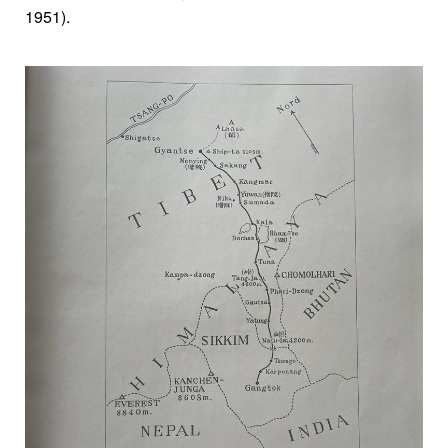
1951).