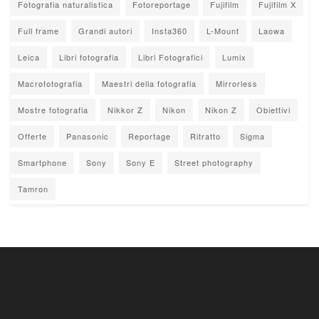
Fotografia naturalistica
Fotoreportage
Fujifilm
Fujifilm X
Full frame
Grandi autori
Insta360
L-Mount
Laowa
Leica
Libri fotografia
Libri Fotografici
Lumix
Macrofotografia
Maestri della fotografia
Mirrorless
Mostre fotografia
Nikkor Z
Nikon
Nikon Z
Obiettivi
Offerte
Panasonic
Reportage
Ritratto
Sigma
Smartphone
Sony
Sony E
Street photography
Tamron