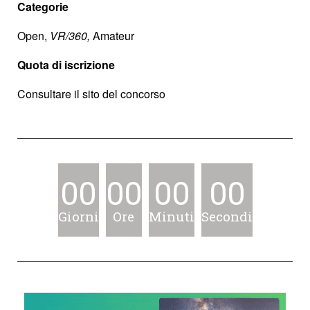
Categorie
Open,
VR/360,
Amateur
Quota di iscrizione
Consultare il sito del concorso
00
00
00
00
Giorni
Ore
Minuti
Secondi