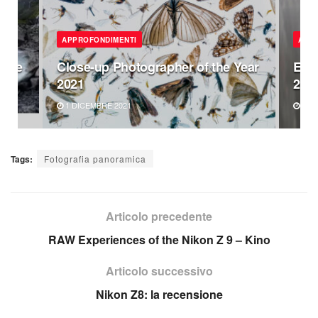
APPROFONDIMENTI
APP
tore
Close-up Photographer of the Year
Eps
2021
202
1 DICEMBRE 2021
1 DI
Tags:
Fotografia panoramica
Articolo precedente
RAW Experiences of the Nikon Z 9 – Kino
Articolo successivo
Nikon Z8: la recensione