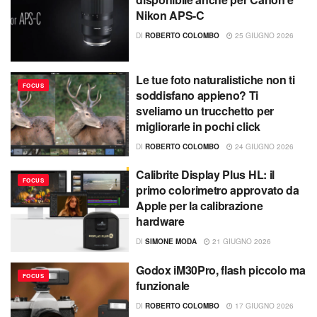
Nikon APS-C
DI
ROBERTO COLOMBO
25 GIUGNO 2026
Le tue foto naturalistiche non ti
FOCUS
soddisfano appieno? Ti
sveliamo un trucchetto per
migliorarle in pochi click
DI
ROBERTO COLOMBO
24 GIUGNO 2026
Calibrite Display Plus HL: il
FOCUS
primo colorimetro approvato da
Apple per la calibrazione
hardware
DI
SIMONE MODA
21 GIUGNO 2026
Godox iM30Pro, flash piccolo ma
FOCUS
funzionale
DI
ROBERTO COLOMBO
17 GIUGNO 2026