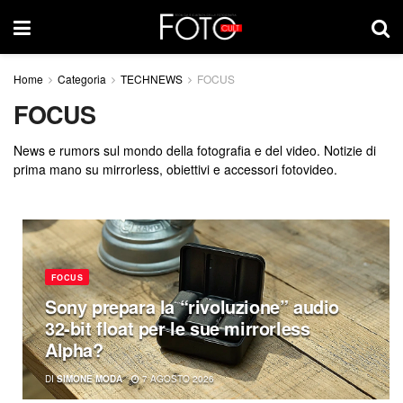
Home
Categoria
TECHNEWS
FOCUS
FOCUS
News e rumors sul mondo della fotografia e del video. Notizie di
prima mano su mirrorless, obiettivi e accessori fotovideo.
FOCUS
Sony prepara la “rivoluzione” audio
32-bit float per le sue mirrorless
Alpha?
DI
SIMONE MODA
7 AGOSTO 2026