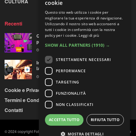
CULTURA
LA RIVISTA
cookie
Questo sito web utilizza i cookie per
migliorare la tua esperienza di navigazione.
Recenti
Utilizzando il nostro sito web acconsenti a
tutti i cookie in conformità con la nostra
Quattro accessori fotografici in sconto:
policy per i cookie.
Leggi di più
prodotti opposti, ma uno su quattro fa per te
SHOW ALL PARTNERS
(1910) →
8 AGOSTO 2026
STRETTAMENTE NECESSARI
Insta360 GO Ultra riceve l’assistente vocale
IA con Gemini di Google
PERFORMANCE
8 AGOSTO 2026
TARGETING
Cookie e Privacy Policy
FUNZIONALITÀ
Termini e Condizioni
NON CLASSIFICATI
Contatti
ACCETTA TUTTO
RIFIUTA TUTTO
© 2024 copyright Fotocult s.r.l. C.F. e P. IVA n. 11984891009, Capitale sociale
MOSTRA DETTAGLI