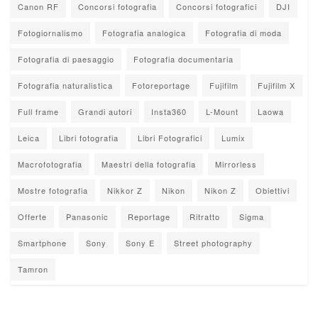
Canon RF
Concorsi fotografia
Concorsi fotografici
DJI
Fotogiornalismo
Fotografia analogica
Fotografia di moda
Fotografia di paesaggio
Fotografia documentaria
Fotografia naturalistica
Fotoreportage
Fujifilm
Fujifilm X
Full frame
Grandi autori
Insta360
L-Mount
Laowa
Leica
Libri fotografia
Libri Fotografici
Lumix
Macrofotografia
Maestri della fotografia
Mirrorless
Mostre fotografia
Nikkor Z
Nikon
Nikon Z
Obiettivi
Offerte
Panasonic
Reportage
Ritratto
Sigma
Smartphone
Sony
Sony E
Street photography
Tamron