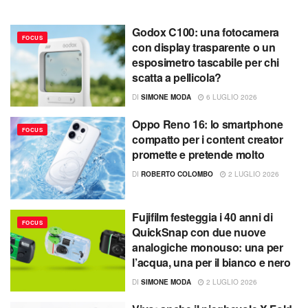
Godox C100: una fotocamera
FOCUS
con display trasparente o un
esposimetro tascabile per chi
scatta a pellicola?
DI
SIMONE MODA
6 LUGLIO 2026
Oppo Reno 16: lo smartphone
FOCUS
compatto per i content creator
promette e pretende molto
DI
ROBERTO COLOMBO
2 LUGLIO 2026
Fujifilm festeggia i 40 anni di
FOCUS
QuickSnap con due nuove
analogiche monouso: una per
l’acqua, una per il bianco e nero
DI
SIMONE MODA
2 LUGLIO 2026