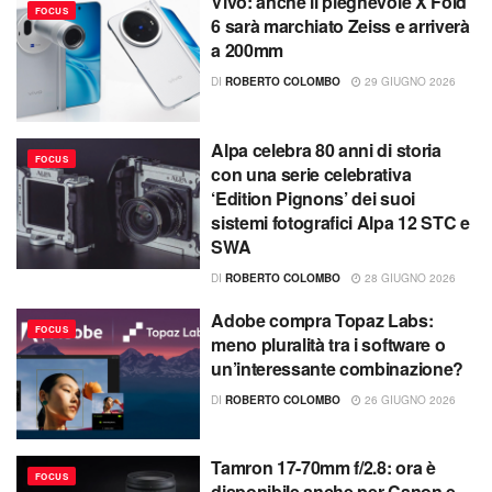
Vivo: anche il pieghevole X Fold
FOCUS
6 sarà marchiato Zeiss e arriverà
a 200mm
DI
ROBERTO COLOMBO
29 GIUGNO 2026
Alpa celebra 80 anni di storia
FOCUS
con una serie celebrativa
‘Edition Pignons’ dei suoi
sistemi fotografici Alpa 12 STC e
SWA
DI
ROBERTO COLOMBO
28 GIUGNO 2026
Adobe compra Topaz Labs:
FOCUS
meno pluralità tra i software o
un’interessante combinazione?
DI
ROBERTO COLOMBO
26 GIUGNO 2026
Tamron 17-70mm f/2.8: ora è
FOCUS
disponibile anche per Canon e