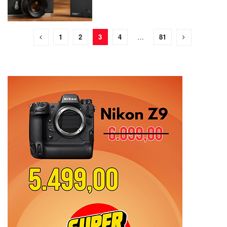
1
2
3
4
…
81