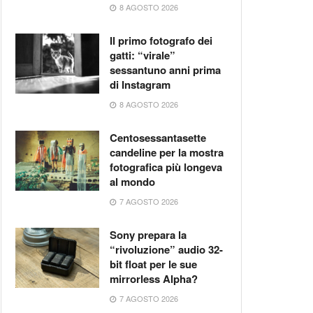
8 AGOSTO 2026
Il primo fotografo dei
gatti: “virale”
sessantuno anni prima
di Instagram
8 AGOSTO 2026
Centosessantasette
candeline per la mostra
fotografica più longeva
al mondo
7 AGOSTO 2026
Sony prepara la
“rivoluzione” audio 32-
bit float per le sue
mirrorless Alpha?
7 AGOSTO 2026