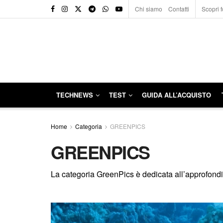
Chi siamo
Contatti
Scopri f
TECHNEWS
TEST
GUIDA ALL’ACQUISTO
Home
Categoria
GREENPICS
GREENPICS
La categoria GreenPics è dedicata all’approfondim