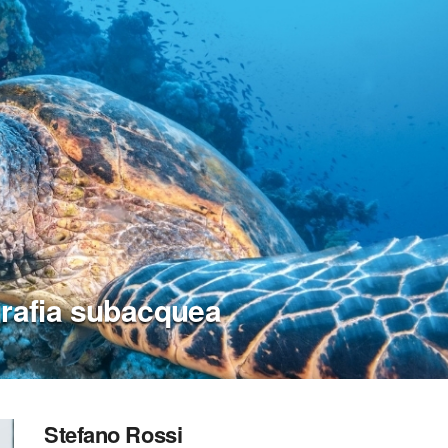
tografia subacquea
Stefano Rossi