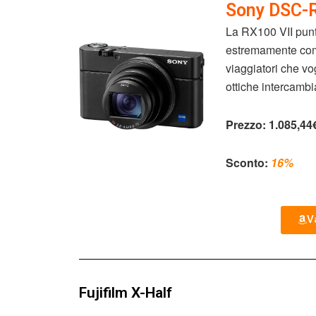
Sony DSC-
La RX100 VII punt
estremamente comp
viaggiatori che vo
ottiche intercambia
Prezzo:
1.085,44
Sconto:
16%
Va
Fujifilm X-Half