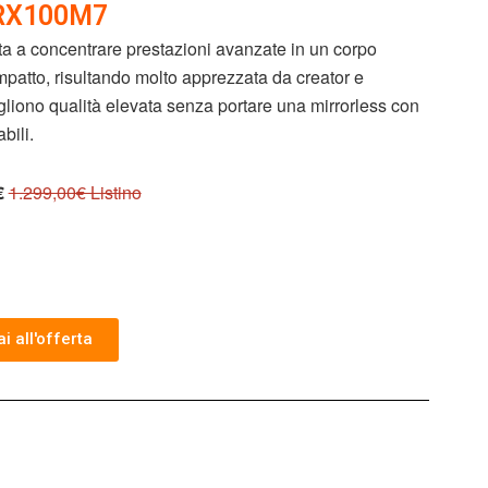
RX100M7
a a concentrare prestazioni avanzate in un corpo
atto, risultando molto apprezzata da creator e
gliono qualità elevata senza portare una mirrorless con
bili.
€
1.299,00€ Listino
i all'offerta