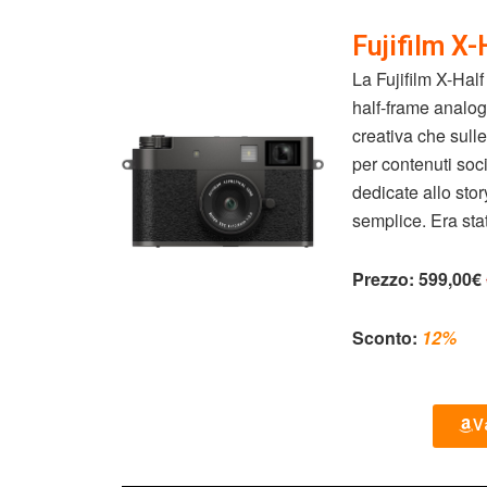
Fujifilm X-
La Fujifilm X-Hal
half-frame analog
creativa che sull
per contenuti soci
dedicate allo sto
semplice. Era stat
Prezzo:
599,00€
Sconto:
12%
Va