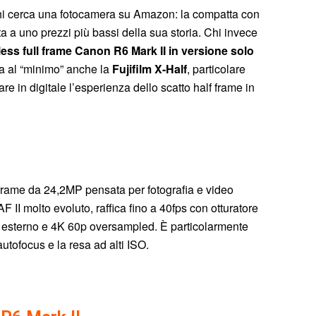
 chi cerca una fotocamera su Amazon: la compatta con
a a uno prezzi più bassi della sua storia. Chi invece
less full frame Canon R6 Mark II in versione solo
sta al “minimo” anche la
Fujifilm X-Half
, particolare
e in digitale l’esperienza dello scatto half frame in
 frame da 24,2MP pensata per fotografia e video
II molto evoluto, raffica fino a 40fps con otturatore
W esterno e 4K 60p oversampled. È particolarmente
’autofocus e la resa ad alti ISO.