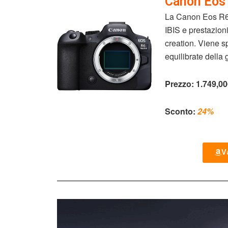
Canon Eos 
La Canon Eos R6 M
IBIS e prestazioni
creation. Viene s
equilibrate della
Prezzo:
1.749,0
Sconto:
24%
Va