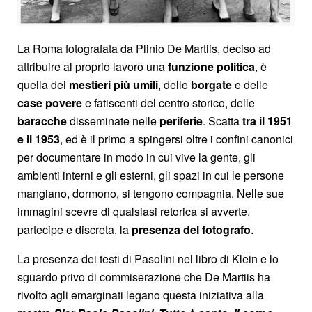
La Roma fotografata da Plinio De Martiis, deciso ad
attribuire al proprio lavoro una
funzione politica
, è
quella dei
mestieri più umili
, delle
borgate
e delle
case povere
e fatiscenti del centro storico, delle
baracche
disseminate nelle
periferie
. Scatta
tra il 1951
e il 1953
, ed è il primo a spingersi oltre i confini canonici
per documentare in modo in cui vive la gente, gli
ambienti interni e gli esterni, gli spazi in cui le persone
mangiano, dormono, si tengono compagnia. Nelle sue
immagini scevre di qualsiasi retorica si avverte,
partecipe e discreta, la
presenza del fotografo
.
La presenza dei testi di Pasolini nel libro di Klein e lo
sguardo privo di commiserazione che De Martiis ha
rivolto agli emarginati legano questa iniziativa alla