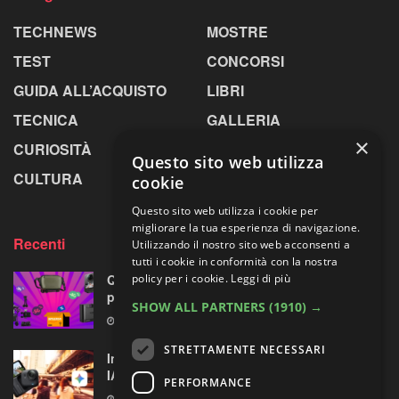
TECHNEWS
MOSTRE
TEST
CONCORSI
GUIDA ALL’ACQUISTO
LIBRI
TECNICA
GALLERIA
×
CURIOSITÀ
GREENPICS
Questo sito web utilizza
CULTURA
LA RIVISTA
cookie
Questo sito web utilizza i cookie per
migliorare la tua esperienza di navigazione.
Recenti
Utilizzando il nostro sito web acconsenti a
tutti i cookie in conformità con la nostra
Quattro accessori fotografici in sconto:
policy per i cookie.
Leggi di più
prodotti opposti, ma uno su quattro fa per te
SHOW ALL PARTNERS
(1910) →
8 AGOSTO 2026
STRETTAMENTE NECESSARI
Insta360 GO Ultra riceve l’assistente vocale
IA con Gemini di Google
PERFORMANCE
8 AGOSTO 2026