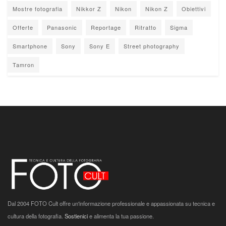
Mostre fotografia
Nikkor Z
Nikon
Nikon Z
Obiettivi
Offerte
Panasonic
Reportage
Ritratto
Sigma
Smartphone
Sony
Sony E
Street photography
Tamron
Dal 2004 FOTO Cult offre un'informazione professionale e appassionata su tecnica e
cultura della fotografia.
Sostienici
e alimenta la tua passione.