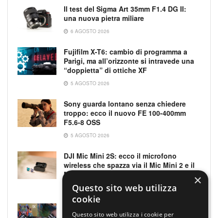
Il test del Sigma Art 35mm F1.4 DG II:
una nuova pietra miliare
6 AGOSTO 2026
Fujifilm X-T6: cambio di programma a
Parigi, ma all’orizzonte si intravede una
“doppietta” di ottiche XF
5 AGOSTO 2026
Sony guarda lontano senza chiedere
troppo: ecco il nuovo FE 100-400mm
F5.6-8 OSS
5 AGOSTO 2026
DJI Mic Mini 2S: ecco il microfono
wireless che spazza via il Mic Mini 2 e il
Mic 3
×
Questo sito web utilizza
4 AGOSTO 2026
cookie
Laowa Aksen: due nuovi obiettivi
Questo sito web utilizza i cookie per
parafocali per macro e microfotografia,