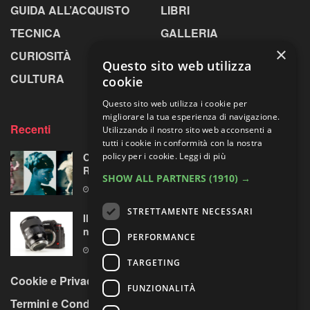
GUIDA ALL’ACQUISTO
LIBRI
TECNICA
GALLERIA
×
CURIOSITÀ
GREENPICS
Questo sito web utilizza
CULTURA
LA RIVISTA
cookie
Questo sito web utilizza i cookie per
migliorare la tua esperienza di navigazione.
Recenti
Utilizzando il nostro sito web acconsenti a
tutti i cookie in conformità con la nostra
Omaggio al laboratorio alchemico di Paolo
policy per i cookie.
Leggi di più
Roversi
SHOW ALL PARTNERS
(1910) →
6 AGOSTO 2026
STRETTAMENTE NECESSARI
Il test del Sigma Art 35mm F1.4 DG II: una
nuova pietra miliare
PERFORMANCE
6 AGOSTO 2026
TARGETING
Cookie e Privacy Policy
FUNZIONALITÀ
Termini e Condizioni