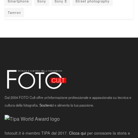
Smartphone
Sony
Sony E
Street photography
Tamron
Dal 2004 FOTO Cult offre un'informazione professionale e appassionata su tecnica e
cultura della fotografia.
Sostienici
e alimenta la tua passione.
fotocult.it è membro TIPA dal 2017.
Clicca qui
per conoscere la storia e