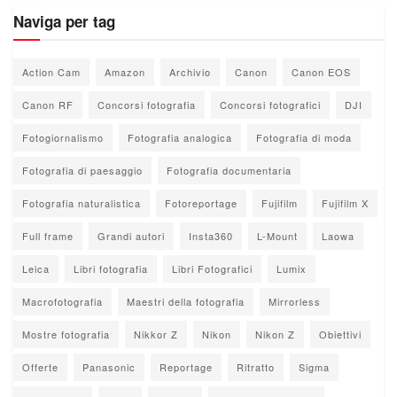
Naviga per tag
Action Cam
Amazon
Archivio
Canon
Canon EOS
Canon RF
Concorsi fotografia
Concorsi fotografici
DJI
Fotogiornalismo
Fotografia analogica
Fotografia di moda
Fotografia di paesaggio
Fotografia documentaria
Fotografia naturalistica
Fotoreportage
Fujifilm
Fujifilm X
Full frame
Grandi autori
Insta360
L-Mount
Laowa
Leica
Libri fotografia
Libri Fotografici
Lumix
Macrofotografia
Maestri della fotografia
Mirrorless
Mostre fotografia
Nikkor Z
Nikon
Nikon Z
Obiettivi
Offerte
Panasonic
Reportage
Ritratto
Sigma