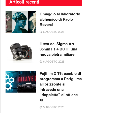
Articoli recenti
Omaggio al laboratorio
alchemico di Paolo
Roversi
6 AGOSTO 2026
Il test del Sigma Art
35mm F1.4 DG II: una
nuova pietra miliare
6 AGOSTO 2026
Fujifilm X-T6: cambio di
programma a Parigi, ma
all’orizzonte si
intravede una
“doppietta” di ottiche
XF
5 AGOSTO 2026