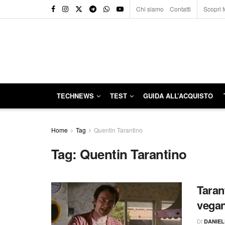
Chi siamo
Contatti
Scopri f
TECHNEWS
TEST
GUIDA ALL’ACQUISTO
Home
Tag
Quentin Tarantino
Tag:
Quentin Tarantino
Taran
vega
DI
DANIE