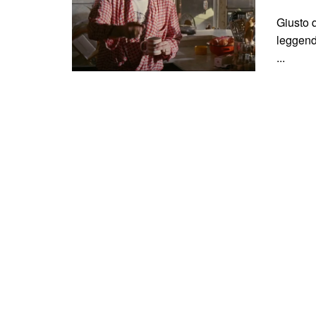
Giusto q
leggend
...