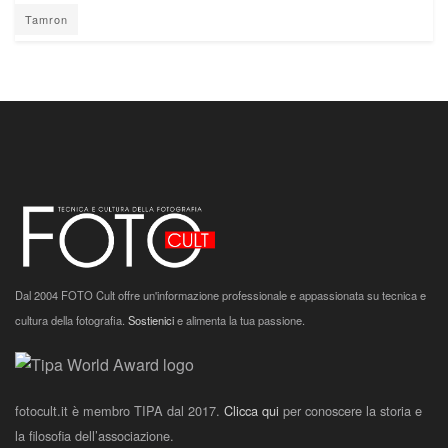
Tamron
Dal 2004 FOTO Cult offre un'informazione professionale e appassionata su tecnica e
cultura della fotografia.
Sostienici
e alimenta la tua passione.
fotocult.it è membro TIPA dal 2017.
Clicca qui
per conoscere la storia e
la filosofia dell’associazione.