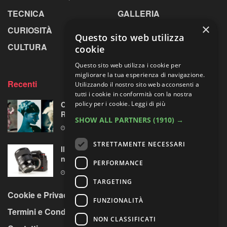
TECNICA
GALLERIA
×
CURIOSITÀ
GREENPICS
Questo sito web utilizza
CULTURA
LA RIVISTA
cookie
Questo sito web utilizza i cookie per
migliorare la tua esperienza di navigazione.
Recenti
Utilizzando il nostro sito web acconsenti a
tutti i cookie in conformità con la nostra
Omaggio al laboratorio alchemico di Paolo
policy per i cookie.
Leggi di più
Roversi
SHOW ALL PARTNERS
(1910) →
6 AGOSTO 2026
STRETTAMENTE NECESSARI
Il test del Sigma Art 35mm F1.4 DG II: una
nuova pietra miliare
PERFORMANCE
6 AGOSTO 2026
TARGETING
Cookie e Privacy Policy
FUNZIONALITÀ
Termini e Condizioni
NON CLASSIFICATI