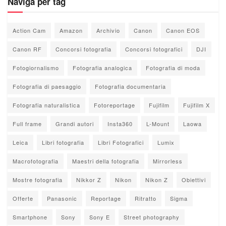
Naviga per tag
Action Cam
Amazon
Archivio
Canon
Canon EOS
Canon RF
Concorsi fotografia
Concorsi fotografici
DJI
Fotogiornalismo
Fotografia analogica
Fotografia di moda
Fotografia di paesaggio
Fotografia documentaria
Fotografia naturalistica
Fotoreportage
Fujifilm
Fujifilm X
Full frame
Grandi autori
Insta360
L-Mount
Laowa
Leica
Libri fotografia
Libri Fotografici
Lumix
Macrofotografia
Maestri della fotografia
Mirrorless
Mostre fotografia
Nikkor Z
Nikon
Nikon Z
Obiettivi
Offerte
Panasonic
Reportage
Ritratto
Sigma
Smartphone
Sony
Sony E
Street photography