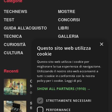
Categorie
TECHNEWS
MOSTRE
TEST
CONCORSI
GUIDA ALL’ACQUISTO
LIBRI
TECNICA
GALLERIA
×
CURIOSITÀ
GREENPICS
Questo sito web utilizza
CULTURA
LA RIVISTA
cookie
Questo sito web utilizza i cookie per
migliorare la tua esperienza di navigazione.
Recenti
Utilizzando il nostro sito web acconsenti a
tutti i cookie in conformità con la nostra
policy per i cookie.
Leggi di più
Centosessantasette candeline per la mostra
fotografica più longeva al mondo
SHOW ALL PARTNERS
(1910) →
7 AGOSTO 2026
STRETTAMENTE NECESSARI
Sony prepara la “rivoluzione” audio 32-bit
float per le sue mirrorless Alpha?
PERFORMANCE