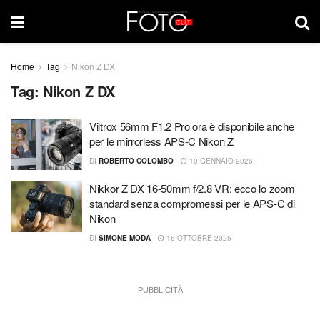
Home
Tag
Nikon Z DX
Tag:
Nikon Z DX
Viltrox 56mm F1.2 Pro ora è disponibile anche
per le mirrorless APS-C Nikon Z
DI
ROBERTO COLOMBO
10 GENNAIO 2026
Nikkor Z DX 16-50mm f/2.8 VR: ecco lo zoom
standard senza compromessi per le APS-C di
Nikon
DI
SIMONE MODA
16 OTTOBRE 2025
PUBBLICITÀ