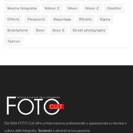
Mostre fotografia
Nikkor Z
Nikon
Nikon Z
Obiettivi
Offerte
Panasonic
Reportage
Ritratto
Sigma
Smartphone
Sony
Sony E
Street photography
Tamron
Dal 2004 FOTO Cult offre un'informazione professionale e appassionata su tecnica e
cultura della fotografia.
Sostienici
e alimenta la tua passione.