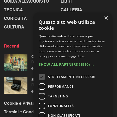
GUIDA ALL’ACQUISTO
LIBRI
TECNICA
GALLERIA
×
CURIOSITÀ
GREENPICS
Questo sito web utilizza
CULTURA
LA RIVISTA
cookie
Questo sito web utilizza i cookie per
migliorare la tua esperienza di navigazione.
Recenti
Utilizzando il nostro sito web acconsenti a
tutti i cookie in conformità con la nostra
Centosessantasette candeline per la mostra
policy per i cookie.
Leggi di più
fotografica più longeva al mondo
SHOW ALL PARTNERS
(1910) →
7 AGOSTO 2026
STRETTAMENTE NECESSARI
Sony prepara la “rivoluzione” audio 32-bit
float per le sue mirrorless Alpha?
PERFORMANCE
7 AGOSTO 2026
TARGETING
Cookie e Privacy Policy
FUNZIONALITÀ
Termini e Condizioni
NON CLASSIFICATI