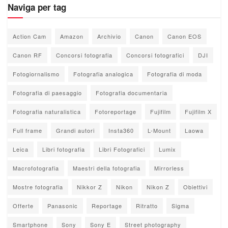
Naviga per tag
Action Cam
Amazon
Archivio
Canon
Canon EOS
Canon RF
Concorsi fotografia
Concorsi fotografici
DJI
Fotogiornalismo
Fotografia analogica
Fotografia di moda
Fotografia di paesaggio
Fotografia documentaria
Fotografia naturalistica
Fotoreportage
Fujifilm
Fujifilm X
Full frame
Grandi autori
Insta360
L-Mount
Laowa
Leica
Libri fotografia
Libri Fotografici
Lumix
Macrofotografia
Maestri della fotografia
Mirrorless
Mostre fotografia
Nikkor Z
Nikon
Nikon Z
Obiettivi
Offerte
Panasonic
Reportage
Ritratto
Sigma
Smartphone
Sony
Sony E
Street photography