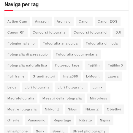
Naviga per tag
Action Cam
Amazon
Archivio
Canon
Canon EOS
Canon RF
Concorsi fotografia
Concorsi fotografici
DJI
Fotogiornalismo
Fotografia analogica
Fotografia di moda
Fotografia di paesaggio
Fotografia documentaria
Fotografia naturalistica
Fotoreportage
Fujifilm
Fujifilm X
Full frame
Grandi autori
Insta360
L-Mount
Laowa
Leica
Libri fotografia
Libri Fotografici
Lumix
Macrofotografia
Maestri della fotografia
Mirrorless
Mostre fotografia
Nikkor Z
Nikon
Nikon Z
Obiettivi
Offerte
Panasonic
Reportage
Ritratto
Sigma
Smartphone
Sony
Sony E
Street photography