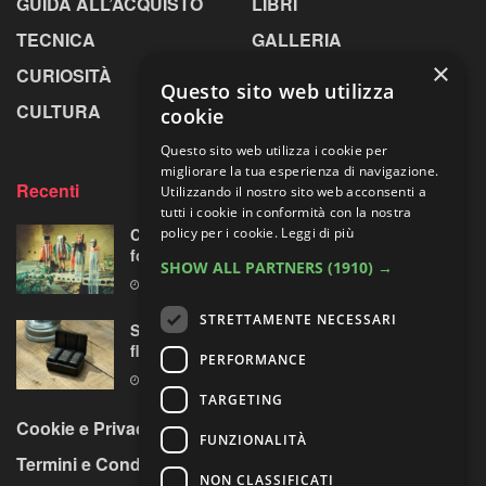
GUIDA ALL’ACQUISTO
LIBRI
TECNICA
GALLERIA
×
CURIOSITÀ
GREENPICS
Questo sito web utilizza
CULTURA
LA RIVISTA
cookie
Questo sito web utilizza i cookie per
migliorare la tua esperienza di navigazione.
Recenti
Utilizzando il nostro sito web acconsenti a
tutti i cookie in conformità con la nostra
Centosessantasette candeline per la mostra
policy per i cookie.
Leggi di più
fotografica più longeva al mondo
SHOW ALL PARTNERS
(1910) →
7 AGOSTO 2026
STRETTAMENTE NECESSARI
Sony prepara la “rivoluzione” audio 32-bit
float per le sue mirrorless Alpha?
PERFORMANCE
7 AGOSTO 2026
TARGETING
Cookie e Privacy Policy
FUNZIONALITÀ
Termini e Condizioni
NON CLASSIFICATI