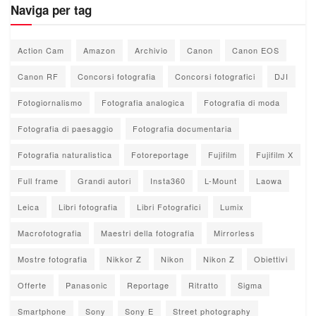
Naviga per tag
Action Cam
Amazon
Archivio
Canon
Canon EOS
Canon RF
Concorsi fotografia
Concorsi fotografici
DJI
Fotogiornalismo
Fotografia analogica
Fotografia di moda
Fotografia di paesaggio
Fotografia documentaria
Fotografia naturalistica
Fotoreportage
Fujifilm
Fujifilm X
Full frame
Grandi autori
Insta360
L-Mount
Laowa
Leica
Libri fotografia
Libri Fotografici
Lumix
Macrofotografia
Maestri della fotografia
Mirrorless
Mostre fotografia
Nikkor Z
Nikon
Nikon Z
Obiettivi
Offerte
Panasonic
Reportage
Ritratto
Sigma
Smartphone
Sony
Sony E
Street photography