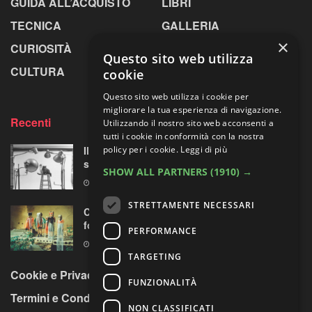
GUIDA ALL’ACQUISTO
LIBRI
TECNICA
GALLERIA
×
CURIOSITÀ
GREENPICS
Questo sito web utilizza
CULTURA
LA RIVISTA
cookie
Questo sito web utilizza i cookie per
migliorare la tua esperienza di navigazione.
Recenti
Utilizzando il nostro sito web acconsenti a
tutti i cookie in conformità con la nostra
policy per i cookie.
Leggi di più
Il primo fotografo dei gatti: “virale”
sessantuno anni prima di Instagram
SHOW ALL PARTNERS
(1910) →
8 AGOSTO 2026
STRETTAMENTE NECESSARI
Centosessantasette candeline per la mostra
fotografica più longeva al mondo
PERFORMANCE
7 AGOSTO 2026
TARGETING
Cookie e Privacy Policy
FUNZIONALITÀ
Termini e Condizioni
NON CLASSIFICATI