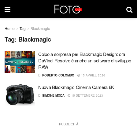
Home
Tag
Blackmagic
Tag:
Blackmagic
Colpo a sorpresa per Blackmagic Design: ora
DaVinci Resolve è anche un software di sviluppo
RAW
DI
ROBERTO COLOMBO
15 APRILE 2026
Nuova Blackmagic Cinema Camera 6K
DI
SIMONE MODA
15 SETTEMBRE 2023
PUBBLICITÀ