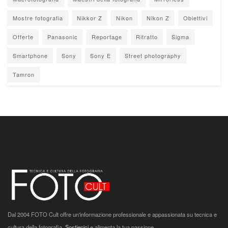
Mostre fotografia
Nikkor Z
Nikon
Nikon Z
Obiettivi
Offerte
Panasonic
Reportage
Ritratto
Sigma
Smartphone
Sony
Sony E
Street photography
Tamron
Dal 2004 FOTO Cult offre un'informazione professionale e appassionata su tecnica e
cultura della fotografia.
Sostienici
e alimenta la tua passione.