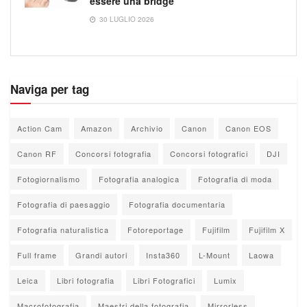
essere una bridge
30 LUGLIO 2026
Naviga per tag
Action Cam
Amazon
Archivio
Canon
Canon EOS
Canon RF
Concorsi fotografia
Concorsi fotografici
DJI
Fotogiornalismo
Fotografia analogica
Fotografia di moda
Fotografia di paesaggio
Fotografia documentaria
Fotografia naturalistica
Fotoreportage
Fujifilm
Fujifilm X
Full frame
Grandi autori
Insta360
L-Mount
Laowa
Leica
Libri fotografia
Libri Fotografici
Lumix
Macrofotografia
Maestri della fotografia
Mirrorless