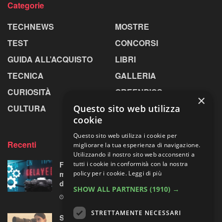
Categorie
TECHNEWS
MOSTRE
TEST
CONCORSI
GUIDA ALL’ACQUISTO
LIBRI
TECNICA
GALLERIA
CURIOSITÀ
GREENPICS
×
Questo sito web utilizza
CULTURA
LA RIVISTA
cookie
Questo sito web utilizza i cookie per
Recenti
migliorare la tua esperienza di navigazione.
Utilizzando il nostro sito web acconsenti a
tutti i cookie in conformità con la nostra
Fujifilm X-T6: cambio di programma a Parigi,
policy per i cookie.
Leggi di più
ma all’orizzonte si intravede una “doppietta”
di ottiche XF
SHOW ALL PARTNERS
(1910) →
5 AGOSTO 2026
STRETTAMENTE NECESSARI
Sony guarda lontano senza chiedere troppo: