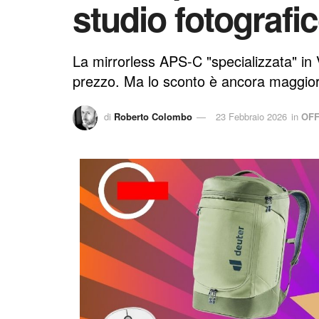
studio fotografi
La mirrorless APS-C "specializzata" in
prezzo. Ma lo sconto è ancora maggior
di
Roberto Colombo
23 Febbraio 2026
in
OF