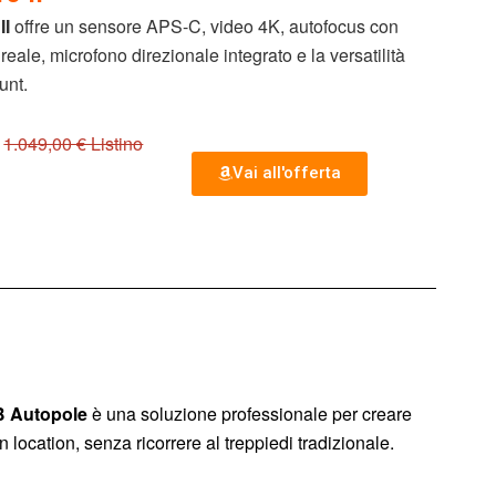
II
offre un sensore APS-C, video 4K, autofocus con
reale, microfono direzionale integrato e la versatilità
unt.
1.049,00 € Listino
Vai all'offerta
 Autopole
è una soluzione professionale per creare
in location, senza ricorrere al treppiedi tradizionale.