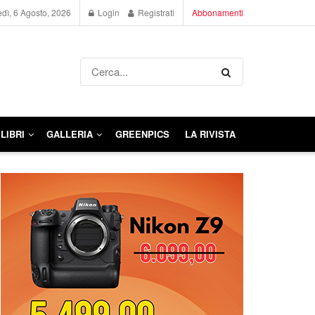
dì, 6 Agosto, 2026
Login
Registrati
Abbonamenti
LIBRI
GALLERIA
GREENPICS
LA RIVISTA