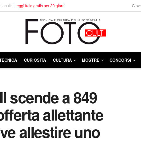
otocult.it
Leggi tutto gratis per 30 giorni
Giove
TECNICA
CURIOSITÀ
CULTURA
MOSTRE
CONCORSI
II scende a 849
fferta allettante
ve allestire uno