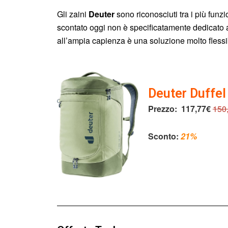
Gli zaini
Deuter
sono riconosciuti tra i più funz
scontato oggi non è specificatamente dedicato ai 
all’ampia capienza è una soluzione molto flessibi
Deuter Duffel
Prezzo:
117,77€
150
Sconto:
21%