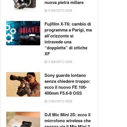
nuova pietra miliare
6 AGOSTO 2026
Fujifilm X-T6: cambio di
programma a Parigi, ma
all’orizzonte si
intravede una
“doppietta” di ottiche
XF
5 AGOSTO 2026
Sony guarda lontano
senza chiedere troppo:
ecco il nuovo FE 100-
400mm F5.6-8 OSS
5 AGOSTO 2026
DJI Mic Mini 2S: ecco il
microfono wireless che
spazza via il Mic Mini 2