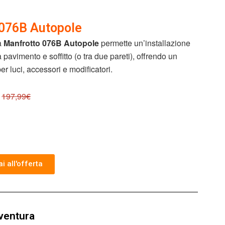
 076B Autopole
a
Manfrotto 076B Autopole
permette un’installazione
a pavimento e soffitto (o tra due pareti), offrendo un
er luci, accessori e modificatori.
197,99€
i all'offerta
vventura