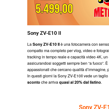
Sony ZV-E10 II
La
Sony
ZV-E10 II
è una fotocamera con sensor
compatto ma completo per vlog, video e fotograf
tracking in tempo reale e capacità video 4K, un
assicurandosi soggetti sempre ben “a fuoco”. È 
appassionati che cercano qualità d’immagine, po
In questi giorni la Sony ZV-E10II vede un taglio
sconto
che arriva
quasi al 20% dal listino
.
Sony ZV-E1