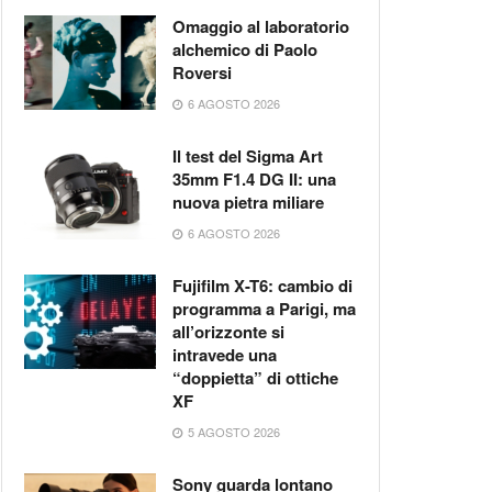
Omaggio al laboratorio
alchemico di Paolo
Roversi
6 AGOSTO 2026
Il test del Sigma Art
35mm F1.4 DG II: una
nuova pietra miliare
6 AGOSTO 2026
Fujifilm X-T6: cambio di
programma a Parigi, ma
all’orizzonte si
intravede una
“doppietta” di ottiche
XF
5 AGOSTO 2026
Sony guarda lontano