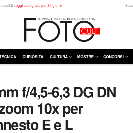
otocult.it
Leggi tutto gratis per 30 giorni
Saba
TECNICA
CURIOSITÀ
CULTURA
MOSTRE
CONCORSI
m f/4,5-6,3 DG DN
ezoom 10x per
nnesto E e L