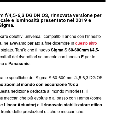
 f/4,5-6,3 DG DN OS, rinnovata versione per
focale e luminosità presentato nel 2019 e
 Sigma.
porre obiettivi universali compatibili anche con l’innesto
era, ne avevamo parlato a fine dicembre in
questo altro
siglato. Tant’è che il nuovo
Sigma S 60-600mm f/4,5-
scaffali dei rivenditori solamente con innesto
E
per le
ma
e
Panasonic
.
lca le specifiche del
Sigma S 60-600mm f/4,5-6,3 DG OS
mo zoom al mondo con escursione 10x a
questa riedizione dedicata al mondo mirrorless, il
nti meccaniche più evolute e al passo con i tempi (come
e Linear Actuator)
e
il rinnovato stabilizzatore ottico
 fronte delle prestazioni ottiche e meccaniche.