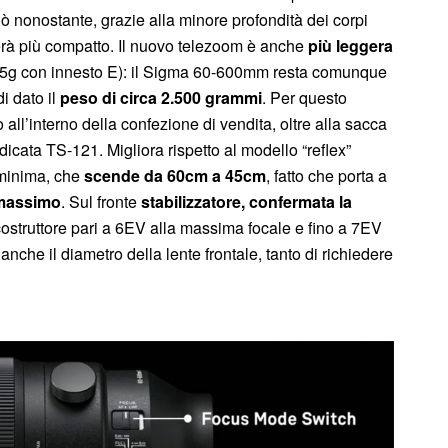
iò nonostante, grazie alla minore profondità dei corpi
terà più compatto. Il nuovo telezoom è anche
più leggera
85g con innesto E): il Sigma 60-600mm resta comunque
i dato il
peso di circa 2.500 grammi
. Per questo
 all’interno della confezione di vendita, oltre alla sacca
edicata TS-121. Migliora rispetto al modello “reflex”
 minima, che
scende da 60cm a 45cm
, fatto che porta a
e massimo
. S
ul fronte
stabilizzatore, confermata la
 costruttore pari a 6EV alla massima focale e fino a 7EV
che il diametro della lente frontale, tanto di richiedere