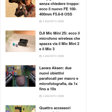
senza chiedere troppo:
ecco il nuovo FE 100-
400mm F5.6-8 OSS
5 AGOSTO 2026
DJI Mic Mini 2S: ecco il
microfono wireless che
spazza via il Mic Mini 2
e il Mic 3
4 AGOSTO 2026
Laowa Aksen: due
nuovi obiettivi
parafocali per macro e
microfotografia, da 1x
fino a 10x
4 AGOSTO 2026
Quattro accessori