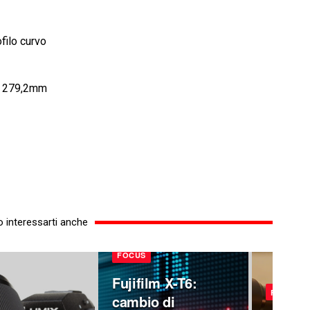
ofilo curvo
a 279,2mm
 interessarti anche
FOCUS
Fujifilm X-T6:
FOCUS
cambio di