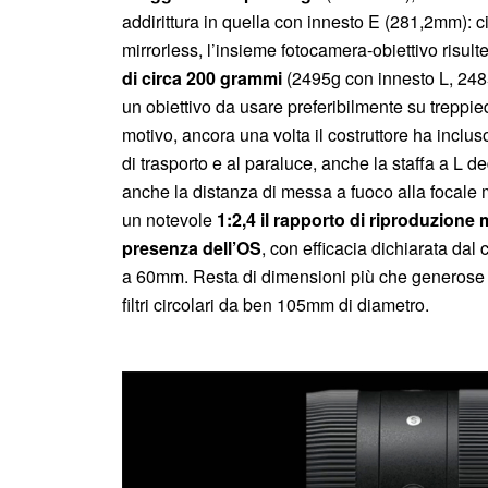
addirittura in quella con innesto E (281,2mm): c
mirrorless, l’insieme fotocamera-obiettivo risul
di circa 200 grammi
(2495g con innesto L, 24
un obiettivo da usare preferibilmente su treppied
motivo, ancora una volta il costruttore ha incluso
di trasporto e al paraluce, anche la staffa a L d
anche la distanza di messa a fuoco alla focale
un notevole
1:2,4 il rapporto di riproduzion
presenza dell’OS
, con efficacia dichiarata dal
a 60mm. Resta di dimensioni più che generose an
filtri circolari da ben 105mm di diametro.