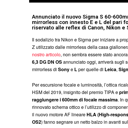
Annunciato il nuovo Sigma S 60-600mm
mirrorless con innesto E e L del pari 
riservato alle reflex di Canon, Nikon e
Il sodalizio tra Nikon e Sigma per iniziare a pro
Z utilizzato dalle mirrorless della casa giallon
nostro articolo
, non sembra essere stato ancora 
6,3 DG DN OS
annunciato oggi, arriverà sugli 
mirrorless di
Sony
e
L
per quelle di
Leica
,
Sig
Per escursione focale e luminosità, l’ottica rica
HSM del 2019, insignito del premio TIPA e
pri
raggiungere i 600mm di focale massima
. In 
rinnovato schema ottico e l’utilizzo di compone
il nuovo motore AF lineare
HLA (High-respons
OS2
) fanno segnare un netto balzo in avanti sul