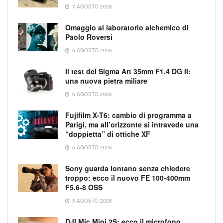
7 AGOSTO 2026
Omaggio al laboratorio alchemico di
Paolo Roversi
6 AGOSTO 2026
Il test del Sigma Art 35mm F1.4 DG II:
una nuova pietra miliare
6 AGOSTO 2026
Fujifilm X-T6: cambio di programma a
Parigi, ma all’orizzonte si intravede una
“doppietta” di ottiche XF
5 AGOSTO 2026
Sony guarda lontano senza chiedere
troppo: ecco il nuovo FE 100-400mm
F5.6-8 OSS
5 AGOSTO 2026
DJI Mic Mini 2S: ecco il microfono