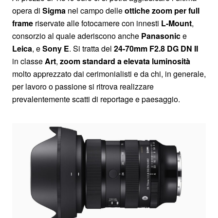
opera di
Sigma
nel campo delle
ottiche zoom per full
frame
riservate alle fotocamere con innesti
L-Mount
,
consorzio al quale aderiscono anche
Panasonic
e
Leica
, e
Sony E
. Si tratta del
24-70mm F2.8 DG DN II
in classe
Art
,
zoom standard a elevata luminosità
molto apprezzato dai cerimonialisti e da chi, in generale,
per lavoro o passione si ritrova realizzare
prevalentemente scatti di reportage e paesaggio.