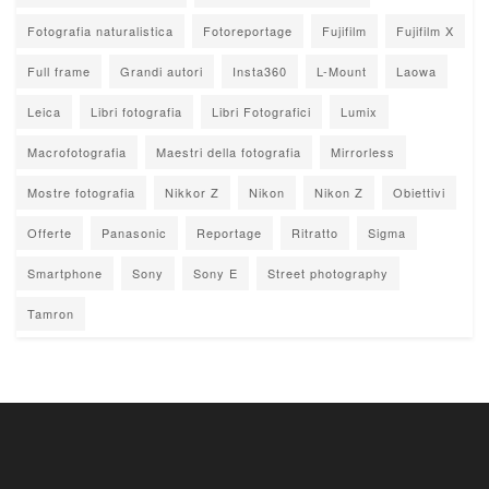
Fotografia naturalistica
Fotoreportage
Fujifilm
Fujifilm X
Full frame
Grandi autori
Insta360
L-Mount
Laowa
Leica
Libri fotografia
Libri Fotografici
Lumix
Macrofotografia
Maestri della fotografia
Mirrorless
Mostre fotografia
Nikkor Z
Nikon
Nikon Z
Obiettivi
Offerte
Panasonic
Reportage
Ritratto
Sigma
Smartphone
Sony
Sony E
Street photography
Tamron