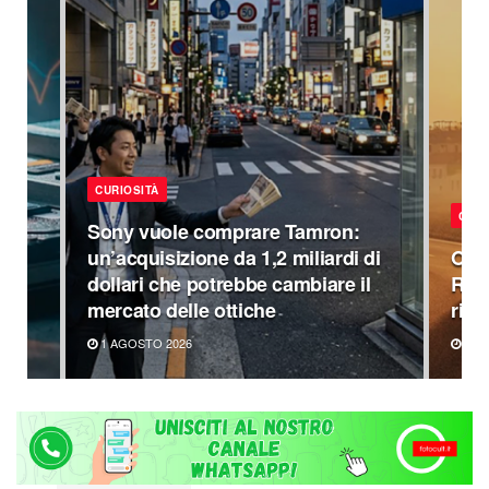
CURIOSITÀ
CURI
Sony vuole comprare Tamron:
un’acquisizione da 1,2 miliardi di
OneP
dollari che potrebbe cambiare il
Rea
mercato delle ottiche
rime
1 AGOSTO 2026
20 L