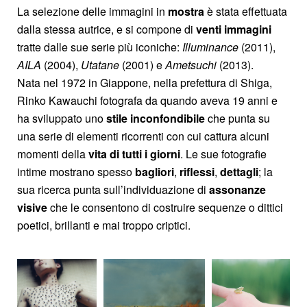
La selezione delle immagini in
mostra
è stata effettuata
dalla stessa autrice, e si compone di
venti immagini
tratte dalle sue serie più iconiche:
Illuminance
(2011),
AILA
(2004),
Utatane
(2001) e
Ametsuchi
(2013).
Nata nel 1972 in Giappone, nella prefettura di Shiga,
Rinko Kawauchi fotografa da quando aveva 19 anni e
ha sviluppato uno
stile inconfondibile
che punta su
una serie di elementi ricorrenti con cui cattura alcuni
momenti della
vita di tutti i giorni
. Le sue fotografie
intime mostrano spesso
bagliori
,
riflessi
,
dettagli
; la
sua ricerca punta sull’individuazione di
assonanze
visive
che le consentono di costruire sequenze o dittici
poetici, brillanti e mai troppo criptici.