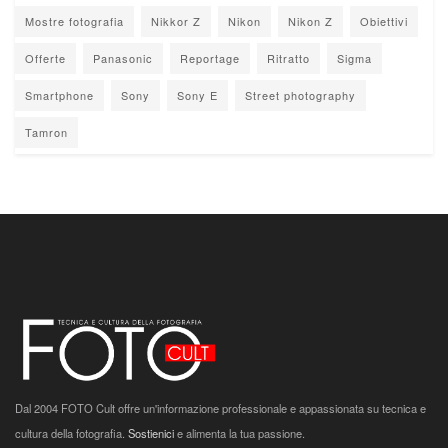
Mostre fotografia
Nikkor Z
Nikon
Nikon Z
Obiettivi
Offerte
Panasonic
Reportage
Ritratto
Sigma
Smartphone
Sony
Sony E
Street photography
Tamron
Dal 2004 FOTO Cult offre un'informazione professionale e appassionata su tecnica e
cultura della fotografia.
Sostienici
e alimenta la tua passione.