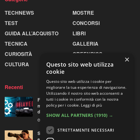
TECHNEWS
MOSTRE
TEST
CONCORSI
GUIDA ALL’ACQUISTO
LIBRI
TECNICA
GALLERIA
CURIOSITÀ
GREENPICS
×
CULTURA
LA RIVISTA
Questo sito web utilizza
cookie
Questo sito web utilizza i cookie per
Recenti
migliorare la tua esperienza di navigazione.
Utilizzando il nostro sito web acconsenti a
Fujifilm X-T6: cambio di programma a Parigi,
tutti i cookie in conformità con la nostra
ma all’orizzonte si intravede una “doppietta”
policy per i cookie.
Leggi di più
di ottiche XF
SHOW ALL PARTNERS
(1910) →
5 AGOSTO 2026
STRETTAMENTE NECESSARI
Sony guarda lontano senza chiedere troppo:
ecco il nuovo FE 100-400mm F5.6-8 OSS