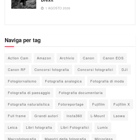
1 AGOSTO 2026
Naviga per tag
Action Cam
Amazon
Archivio
Canon
Canon EOS
Canon RF
Concorsi fotografia
Concorsi fotografici
DJI
Fotogiornalismo
Fotografia analogica
Fotografia di moda
Fotografia di paesaggio
Fotografia documentaria
Fotografia naturalistica
Fotoreportage
Fujifilm
Fujifilm X
Full frame
Grandi autori
Insta360
L-Mount
Laowa
Leica
Libri fotografia
Libri Fotografici
Lumix
Macrofotografia
Maestri della fotografia
Mirrorless