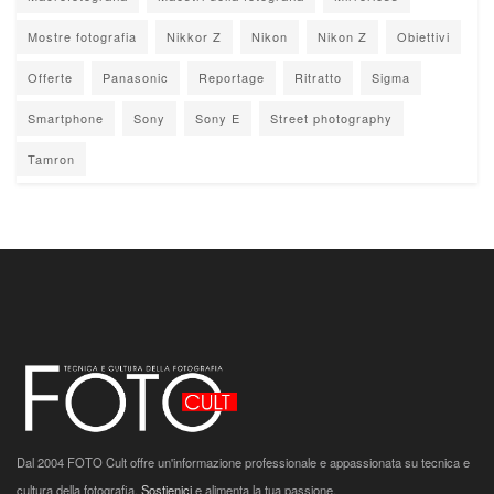
Mostre fotografia
Nikkor Z
Nikon
Nikon Z
Obiettivi
Offerte
Panasonic
Reportage
Ritratto
Sigma
Smartphone
Sony
Sony E
Street photography
Tamron
Dal 2004 FOTO Cult offre un'informazione professionale e appassionata su tecnica e
cultura della fotografia.
Sostienici
e alimenta la tua passione.