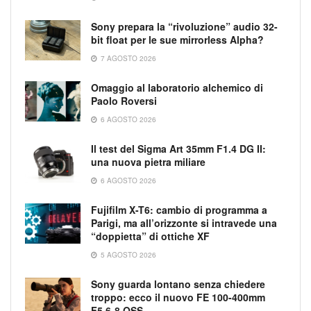
Sony prepara la “rivoluzione” audio 32-
bit float per le sue mirrorless Alpha?
7 AGOSTO 2026
Omaggio al laboratorio alchemico di
Paolo Roversi
6 AGOSTO 2026
Il test del Sigma Art 35mm F1.4 DG II:
una nuova pietra miliare
6 AGOSTO 2026
Fujifilm X-T6: cambio di programma a
Parigi, ma all’orizzonte si intravede una
“doppietta” di ottiche XF
5 AGOSTO 2026
Sony guarda lontano senza chiedere
troppo: ecco il nuovo FE 100-400mm
F5.6-8 OSS