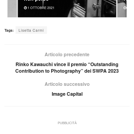
1 OTTOBRE 2021
25 M
Tags:
Lisetta Carmi
Articolo precedente
Rinko Kawauchi vince il premio “Outstanding
Contribution to Photography” dei SWPA 2023
Articolo successivo
Image Capital
PUBBLICITÀ