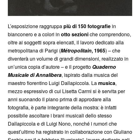
L’esposizione raggruppa
più di 150 fotografie
in
bianconero e a colori in
otto sezioni
che comprendono,
oltre ai soggetti sopra elencati, il lavoro dedicato alla
metropolitana di Parigi (
Métropolitain
, 1965
) – che
diventerà un volume di grandi dimensioni, realizzato in
un’unica copia d’autore – e il progetto
Quaderno
Musicale di Annalibera
, ispirato dalla musica del
maestro fiorentino Luigi Dallapiccola. La
musica
,
mezzo espressivo di cui Lisetta Carmi si è servita per
anni suonando il piano prima di approdare alla
fotografia, è parte integrante della mostra: è infatti
possibile ascoltare i brani musicali dello stesso
Dallapiccola e di Luigi Nono, nonché i rumori che
quest’ultimo ha registrato in collaborazione con Giuliano
Scabia per “La fabbrica Illuminata”, lavoro dedicato agli