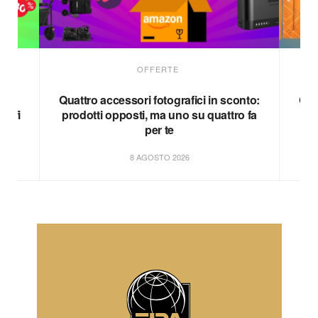
OFFERTE
te
Quattro accessori fotografici in sconto:
Qua
grafi
prodotti opposti, ma uno su quattro fa
du
per te
8 AGOSTO 2026