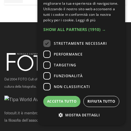
migliorare la tua esperienza di navigazione.
Utilizzando il nostro sito web acconsenti a
tutti i cookie in conformità con la nostra
policy per i cookie.
Leggi di più
SHOW ALL PARTNERS
(1910) →
STRETTAMENTE NECESSARI
PERFORMANCE
TARGETING
FUNZIONALITÀ
Dal 2004 FOTO Cult offre un'informazione professionale e appassionata su tecnica e
cultura della fotografia.
Sostienici
e alimenta la tua passione.
NON CLASSIFICATI
ACCETTA TUTTO
RIFIUTA TUTTO
fotocult.it è membro TIPA dal 2017.
Clicca qui
per conoscere la storia e
MOSTRA DETTAGLI
la filosofia dell’associazione.