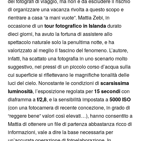
dei fotografi di viaggio, ma non è da escludere il rischio
di organizzare una vacanza rivolta a questo scopo e
rientrare a casa “a mani vuote”. Mattia Zebi, in
occasione di un
tour fotografico in Islanda
durato
dieci giorni, ha avuto la fortuna di assistere allo
spettacolo naturale solo la penultima notte, e ha
valorizzato al meglio il fascino del fenomeno. L’autore,
infatti, ha scattato una fotografia in uno scenario molto
suggestivo, nei pressi di un piccolo corso d’acqua sulla
cui superficie si riflettevano le magnifiche tonalità delle
luci del cielo. Nonostante le condizioni di
scarsissima
luminosità
, l’esposizione regolata per
15 secondi
con
diaframma a
f/2,8
, e la sensibilità impostata a
5000 ISO
(con una fotocamera di recente concezione, in grado di
“reggere bene” valori così elevati…), hanno consentito a
Mattia di ottenere un file di partenza abbastanza ricco di
informazioni, vale a dire la base necessaria per
un’accurata operazione di fotoelaborazione. In