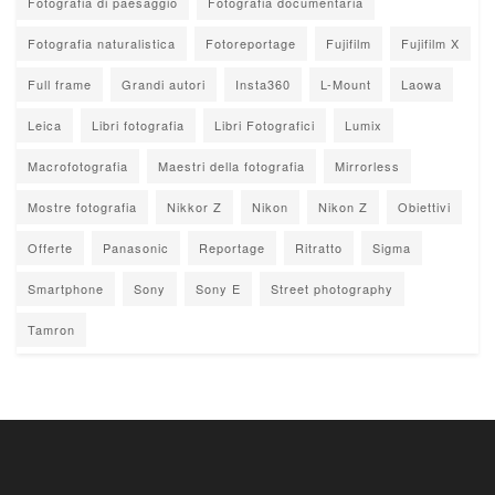
Fotografia di paesaggio
Fotografia documentaria
Fotografia naturalistica
Fotoreportage
Fujifilm
Fujifilm X
Full frame
Grandi autori
Insta360
L-Mount
Laowa
Leica
Libri fotografia
Libri Fotografici
Lumix
Macrofotografia
Maestri della fotografia
Mirrorless
Mostre fotografia
Nikkor Z
Nikon
Nikon Z
Obiettivi
Offerte
Panasonic
Reportage
Ritratto
Sigma
Smartphone
Sony
Sony E
Street photography
Tamron