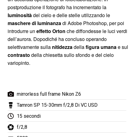
postproduzione il fotografo ha incrementato la
luminosità
del cielo e delle stelle utilizzando le
maschere di luminanza
di Adobe Photoshop, per poi
introdurre un
effetto Orton
che diffondesse le luci verdi
dell’aurora. Dopodiché ha concluso operando
selettivamente sulla
nitidezza
della
figura umana
e sul
contrasto
della chiesetta sullo sfondo e del cielo
variopinto.
mirrorless full frame Nikon Z6
Tamron SP 15-30mm f/2,8 Di VC USD
15 secondi
f/2,8