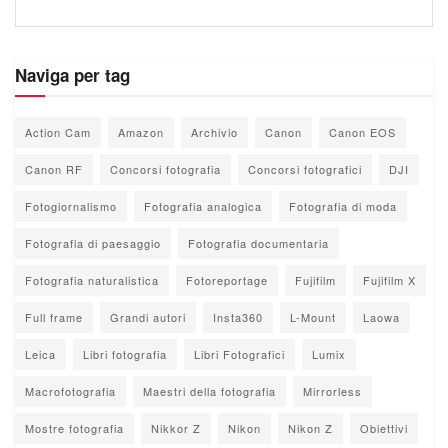
Naviga per tag
Action Cam
Amazon
Archivio
Canon
Canon EOS
Canon RF
Concorsi fotografia
Concorsi fotografici
DJI
Fotogiornalismo
Fotografia analogica
Fotografia di moda
Fotografia di paesaggio
Fotografia documentaria
Fotografia naturalistica
Fotoreportage
Fujifilm
Fujifilm X
Full frame
Grandi autori
Insta360
L-Mount
Laowa
Leica
Libri fotografia
Libri Fotografici
Lumix
Macrofotografia
Maestri della fotografia
Mirrorless
Mostre fotografia
Nikkor Z
Nikon
Nikon Z
Obiettivi