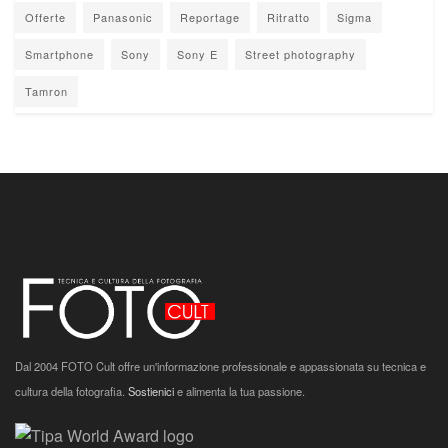
Offerte
Panasonic
Reportage
Ritratto
Sigma
Smartphone
Sony
Sony E
Street photography
Tamron
Dal 2004 FOTO Cult offre un'informazione professionale e appassionata su tecnica e
cultura della fotografia.
Sostienici
e alimenta la tua passione.