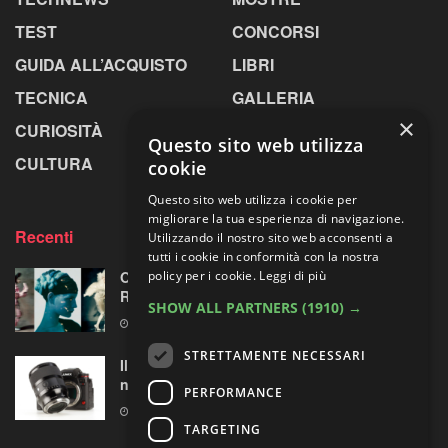
TEST
CONCORSI
GUIDA ALL’ACQUISTO
LIBRI
TECNICA
GALLERIA
×
CURIOSITÀ
GREENPICS
Questo sito web utilizza
CULTURA
LA RIVISTA
cookie
Questo sito web utilizza i cookie per
migliorare la tua esperienza di navigazione.
Recenti
Utilizzando il nostro sito web acconsenti a
tutti i cookie in conformità con la nostra
policy per i cookie.
Leggi di più
Omaggio al laboratorio alchemico di Paolo
Roversi
SHOW ALL PARTNERS
(1910) →
6 AGOSTO 2026
STRETTAMENTE NECESSARI
Il test del Sigma Art 35mm F1.4 DG II: una
nuova pietra miliare
PERFORMANCE
6 AGOSTO 2026
TARGETING