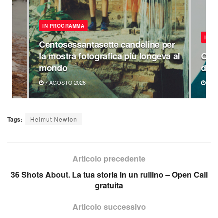
IN PROGRAMMA
IN 
Centosessantasette candeline per
la mostra fotografica più longeva al
Omag
mondo
di P
7 AGOSTO 2026
6 A
Tags:
Helmut Newton
Articolo precedente
36 Shots About. La tua storia in un rullino – Open Call
gratuita
Articolo successivo