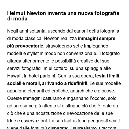
Helmut Newton inventa una nuova fotografia
di moda
Negli anni settanta, uscendo dai canoni della fotografia
di moda classica, Newton realizza
immagini sempre
più provocatorie
, stravolgendo set e impiegando
modelli e stylist in modo non convenzionale. Il fotografo
allarga ulteriormente le possibilità creative dei suoi
servizi fotografici: in elicottero, su una spiaggia alle
Hawaii, in hotel parigini. Con la sua opera,
testa i limiti
sociali e morali, arrivando a ridefinirli
. Le sue modelle
appaiono eleganti ed erotiche, anarchiche e giocose.
Queste immagini catturano e ingannano l’occhio, solo
ad un esame più attento si distingue ciò che è reale da
ciò che è una ricostruzione o rievocazione delle sue
idee e osservazioni. La sua ispirazione per questi scatti
viene dalle fonti più disparate: il surrealismo, i racconti