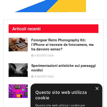
Articoli recenti
Fotorgear Retro Photography Kit:
l’iPhone si traveste da fotocamera, ma
ha davvero senso?
9 AGOSTO 2026
Sperimentazioni artistiche sui paesaggi
nordici
9 AGOSTO 2026
Quattro accessori fotografici in sconto:
×
prodotti opposti, ma uno su quattro fa
Questo sito web utilizza
per te
cookie
8 AGOSTO 2026
Questo sito web utilizza i cookie per