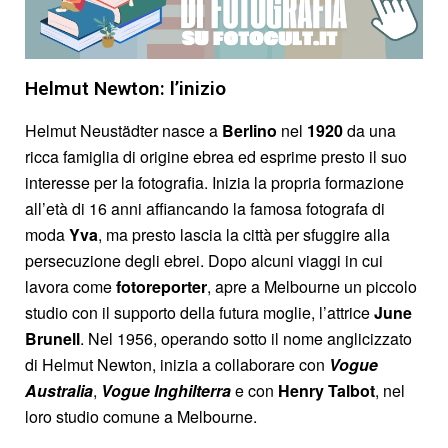
Helmut Newton: l’inizio
Helmut Neustädter nasce a
Berlino
nel
1920
da una
ricca famiglia di origine ebrea ed esprime presto il suo
interesse per la fotografia. Inizia la propria formazione
all’età di 16 anni affiancando la famosa fotografa di
moda
Yva
, ma presto lascia la città per sfuggire alla
persecuzione degli ebrei. Dopo alcuni viaggi in cui
lavora come
fotoreporter
, apre a Melbourne un piccolo
studio con il supporto della futura moglie, l’attrice
June
Brunell
. Nel 1956, operando sotto il nome anglicizzato
di Helmut Newton, inizia a collaborare con
Vogue
Australia
,
Vogue Inghilterra
e con
Henry Talbot
, nel
loro studio comune a Melbourne.