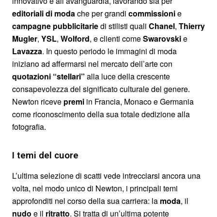
innovativo e all’avanguardia, lavorando sia per
editoriali di moda
che per grandi
commissioni
e
campagne
pubblicitarie
di stilisti quali
Chanel
,
Thierry
Mugler
,
YSL
,
Wolford
, e clienti come
Swarovski
e
Lavazza
. In questo periodo le immagini di moda
iniziano ad affermarsi nel mercato dell’arte con
quotazioni “stellari”
alla luce della crescente
consapevolezza del significato culturale del genere.
Newton riceve
premi
in Francia, Monaco e Germania
come riconoscimento della sua totale dedizione alla
fotografia.
I temi del cuore
L’ultima selezione di scatti vede intrecciarsi ancora una
volta, nel modo unico di Newton, i principali temi
approfonditi nel corso della sua carriera: la
moda
, il
nudo
e il
ritratto
. Si tratta di un’ultima potente