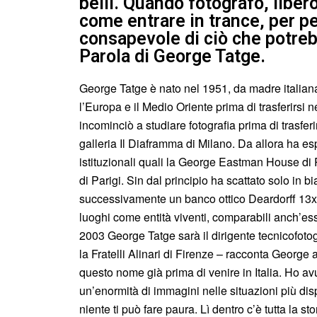
belli. Quando fotografo, liber
come entrare in trance, per p
consapevole di ciò che potreb
Parola di George Tatge.
George Tatge è nato nel 1951, da madre italian
l’Europa e il Medio Oriente prima di trasferirsi ne
incominciò a studiare fotografia prima di trasferi
galleria Il Diaframma di Milano. Da allora ha es
istituzionali quali la George Eastman House d
di Parigi. Sin dal principio ha scattato solo in
successivamente un banco ottico Deardorff 13x1
luoghi come entità viventi, comparabili anch’es
2003 George Tatge sarà il dirigente tecnicofotog
la Fratelli Alinari di Firenze – racconta Georg
questo nome già prima di venire in Italia. Ho avu
un’enormità di immagini nelle situazioni più di
niente ti può fare paura. Lì dentro c’è tutta la sto