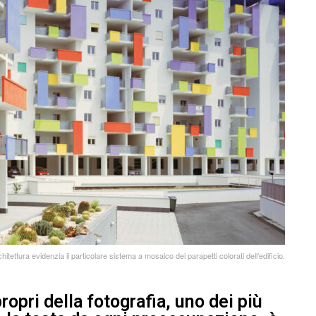
hitettura evidenzia il particolare sistema a mosaico dei parapetti colorati dell’edificio.
ropri della fotografia, uno dei più