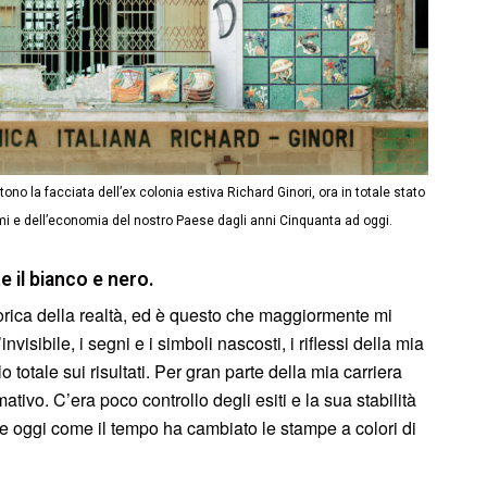
ono la facciata dell’ex colonia estiva Richard Ginori, ora in totale stato
i e dell’economia del nostro Paese dagli anni Cinquanta ad oggi.
e il bianco e nero.
orica della realtà, ed è questo che maggiormente mi
nvisibile, i segni e i simboli nascosti, i riflessi della mia
 totale sui risultati. Per gran parte della mia carriera
tivo. C’era poco controllo degli esiti e la sua stabilità
 oggi come il tempo ha cambiato le stampe a colori di