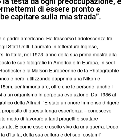
o la testa da ogni preoccupazione, è
ermettermi di essere pronto e
be capitare sulla mia strada”.
a e padre americano. Ha trascorso l’adolescenza tra
gli Stati Uniti. Laureato in letteratura inglese,
rsi in Italia, nel 1973, anno della sua prima mostra alla
posto le sue fotografie in America e in Europa, in sedi
i Rochester e la Maison Européenne de la Photographie
 bianco e nero, utilizzando dapprima una Nikon e
8cm, per immortalare, oltre che le persone, anche i
si a un organismo in perpetua evoluzione. Dal 1986 al
rafico della Alinari. “È stato un onore immenso dirigere
e a proposito di questa lunga esperienza – conoscevo
to modo di lavorare a tanti progetti e scattare
sparate. È come essere uscito vivo da una guerra. Dopo,
ria d’Italia, della sua cultura e dei suoi costumi”.