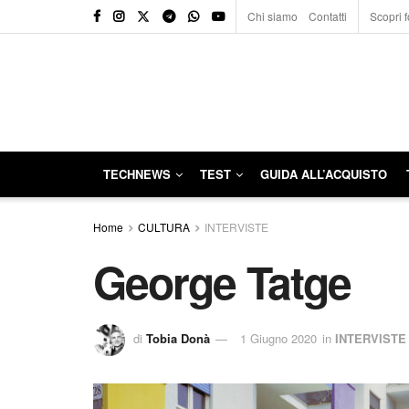
Chi siamo
Contatti
Scopri f
TECHNEWS
TEST
GUIDA ALL’ACQUISTO
Home
CULTURA
INTERVISTE
George Tatge
di
Tobia Donà
1 Giugno 2020
in
INTERVISTE