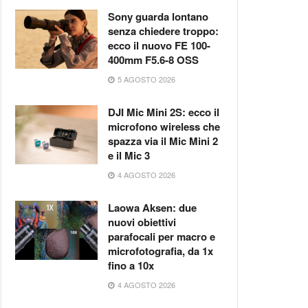
Sony guarda lontano
senza chiedere troppo:
ecco il nuovo FE 100-
400mm F5.6-8 OSS
5 AGOSTO 2026
DJI Mic Mini 2S: ecco il
microfono wireless che
spazza via il Mic Mini 2
e il Mic 3
4 AGOSTO 2026
Laowa Aksen: due
nuovi obiettivi
parafocali per macro e
microfotografia, da 1x
fino a 10x
4 AGOSTO 2026