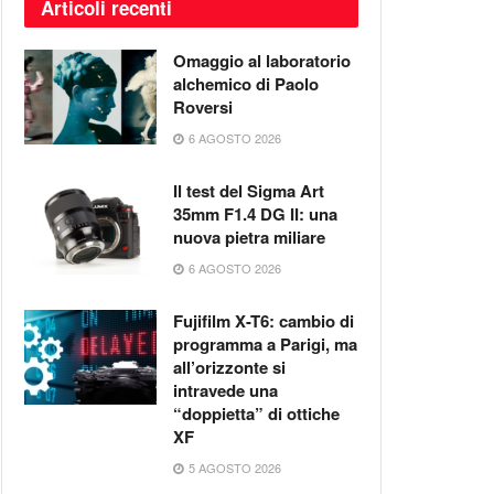
Articoli recenti
Omaggio al laboratorio
alchemico di Paolo
Roversi
6 AGOSTO 2026
Il test del Sigma Art
35mm F1.4 DG II: una
nuova pietra miliare
6 AGOSTO 2026
Fujifilm X-T6: cambio di
programma a Parigi, ma
all’orizzonte si
intravede una
“doppietta” di ottiche
XF
5 AGOSTO 2026