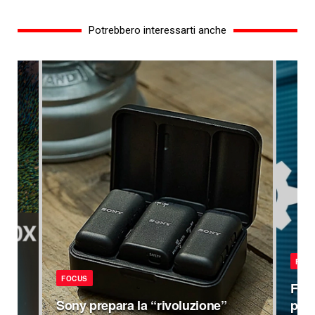
Potrebbero interessarti anche
FOC
FOCUS
Fuji
ivi
Sony prepara la “rivoluzione”
pro