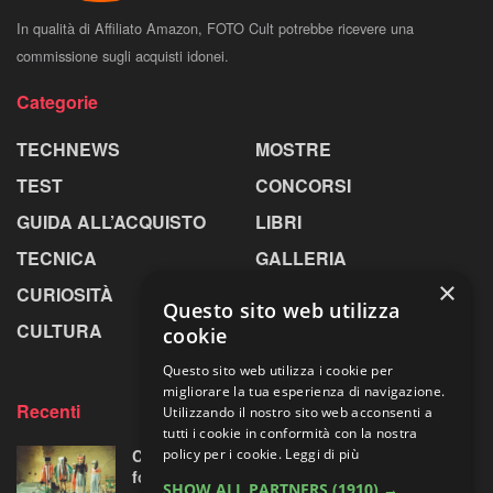
In qualità di Affiliato Amazon, FOTO Cult potrebbe ricevere una
commissione sugli acquisti idonei.
Categorie
TECHNEWS
MOSTRE
TEST
CONCORSI
GUIDA ALL’ACQUISTO
LIBRI
TECNICA
GALLERIA
×
CURIOSITÀ
GREENPICS
Questo sito web utilizza
CULTURA
LA RIVISTA
cookie
Questo sito web utilizza i cookie per
migliorare la tua esperienza di navigazione.
Recenti
Utilizzando il nostro sito web acconsenti a
tutti i cookie in conformità con la nostra
Centosessantasette candeline per la mostra
policy per i cookie.
Leggi di più
fotografica più longeva al mondo
SHOW ALL PARTNERS
(1910) →