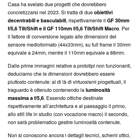
Casa ha svelato due progetti che dovrebbero
concretizzarsi nel 2023. Si tratta di due
obiettivi
decentrabili e basculabili
, rispettivamente il
GF 30mm
f/5,6 Tilt/Shift e il GF 110mm f/5,6 Tilt/Shift Macro
. Per
il fattore di conversione legato alle dimensioni del
sensore medioformato (44x33mm), su full frame il 30mm
equivale a 24mm, mentre il 110mm equivale a 88mm.
Dalle prime immagini relative a prototipi non funzionanti,
deduciamo che le dimensioni dovrebbero essere
piuttosto contenute: al di là di virtuosismi progettuali, il
traguardo è ottenuto contenendo la
luminosità
massima a f/5,6
. Essendo ottiche destinate
rispettivamente all’architettura e al paesaggio il primo,
allo still life in studio (con vocazione macro) il secondo,
non sarà problematico gestire luminosità contenute.
Non si conoscono ancora i dettagli tecnici, schemi ottici,