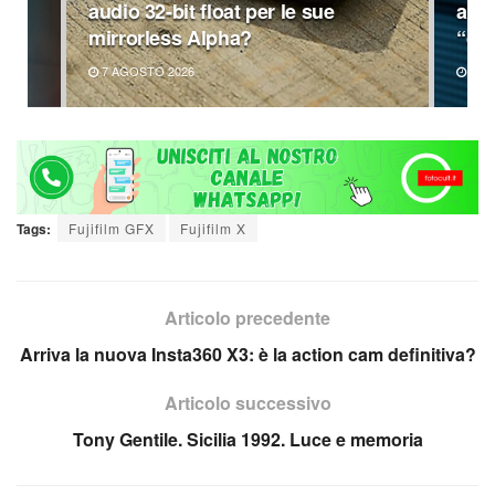
audio 32-bit float per le sue
all’
0x
mirrorless Alpha?
“dop
7 AGOSTO 2026
5 A
Tags:
Fujifilm GFX
Fujifilm X
Articolo precedente
Arriva la nuova Insta360 X3: è la action cam definitiva?
Articolo successivo
Tony Gentile. Sicilia 1992. Luce e memoria