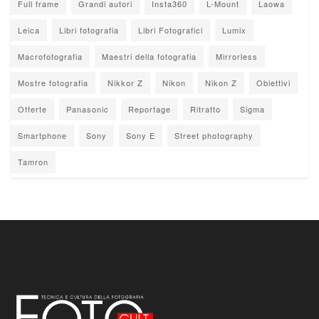
Full frame
Grandi autori
Insta360
L-Mount
Laowa
Leica
Libri fotografia
Libri Fotografici
Lumix
Macrofotografia
Maestri della fotografia
Mirrorless
Mostre fotografia
Nikkor Z
Nikon
Nikon Z
Obiettivi
Offerte
Panasonic
Reportage
Ritratto
Sigma
Smartphone
Sony
Sony E
Street photography
Tamron