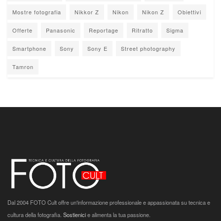
Mostre fotografia
Nikkor Z
Nikon
Nikon Z
Obiettivi
Offerte
Panasonic
Reportage
Ritratto
Sigma
Smartphone
Sony
Sony E
Street photography
Tamron
Dal 2004 FOTO Cult offre un'informazione professionale e appassionata su tecnica e
cultura della fotografia.
Sostienici
e alimenta la tua passione.