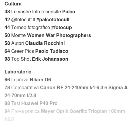
Cultura
38
Le vostre foto recensite
Palco
42
@fotocult.it
#palcofotocult
44
Torneo fotografico
#fotocup
50
Mostre
Women War Photographers
58
Autori
Claudia Rocchini
64
GreenPics
Paolo Tudisco
98
Top Shot
Erik Johansson
Laboratorio
66
In prova
Nikon D6
78
Comparativa
Canon RF 24-240mm f/4-6,3 e Sigma A
24-70mm f/2,8
88
Test
Huawei P40 Pro
94
Prova pratica
Meyer Optik Goerlitz Trioplan 100mm
f/2,8