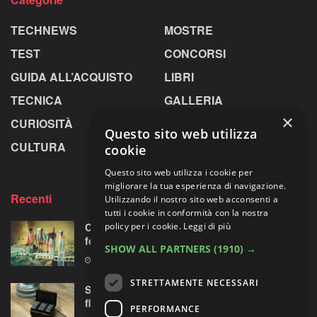
TECHNEWS
MOSTRE
TEST
CONCORSI
GUIDA ALL’ACQUISTO
LIBRI
TECNICA
GALLERIA
×
CURIOSITÀ
GREENPICS
Questo sito web utilizza
CULTURA
LA RIVISTA
cookie
Questo sito web utilizza i cookie per
migliorare la tua esperienza di navigazione.
Recenti
Utilizzando il nostro sito web acconsenti a
tutti i cookie in conformità con la nostra
Centosessantasette candeline per la mostra
policy per i cookie.
Leggi di più
fotografica più longeva al mondo
SHOW ALL PARTNERS
(1910) →
7 AGOSTO 2026
STRETTAMENTE NECESSARI
Sony prepara la “rivoluzione” audio 32-bit
float per le sue mirrorless Alpha?
PERFORMANCE