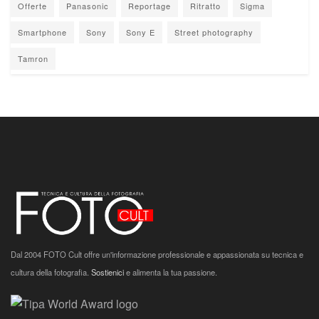
Offerte
Panasonic
Reportage
Ritratto
Sigma
Smartphone
Sony
Sony E
Street photography
Tamron
Dal 2004 FOTO Cult offre un'informazione professionale e appassionata su tecnica e
cultura della fotografia.
Sostienici
e alimenta la tua passione.