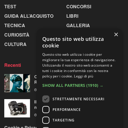
TEST
CONCORSI
GUIDA ALL’ACQUISTO
LIBRI
TECNICA
GALLERIA
×
CURIOSITÀ
GREENPICS
Questo sito web utilizza
CULTURA
LA RIVISTA
cookie
Questo sito web utilizza i cookie per
migliorare la tua esperienza di navigazione.
Recenti
Utilizzando il nostro sito web acconsenti a
tutti i cookie in conformità con la nostra
Omaggio al laboratorio alchemico di Paolo
policy per i cookie.
Leggi di più
Roversi
SHOW ALL PARTNERS
(1910) →
6 AGOSTO 2026
STRETTAMENTE NECESSARI
Il test del Sigma Art 35mm F1.4 DG II: una
nuova pietra miliare
PERFORMANCE
6 AGOSTO 2026
TARGETING
Cookie e Privacy Policy