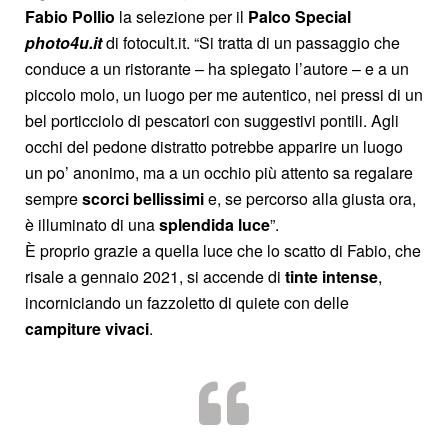
Fabio Pollio
la selezione per il
Palco Special
photo4u.it
di fotocult.it. “Si tratta di un passaggio che
conduce a un ristorante – ha spiegato l’autore – e a un
piccolo molo, un luogo per me autentico, nei pressi di un
bel porticciolo di pescatori con suggestivi pontili. Agli
occhi del pedone distratto potrebbe apparire un luogo
un po’ anonimo, ma a un occhio più attento sa regalare
sempre
scorci bellissimi
e, se percorso alla giusta ora,
è illuminato di una
splendida luce
”.
È proprio grazie a quella luce che lo scatto di Fabio, che
risale a gennaio 2021, si accende di
tinte intense
,
incorniciando un fazzoletto di quiete con delle
campiture vivaci
.