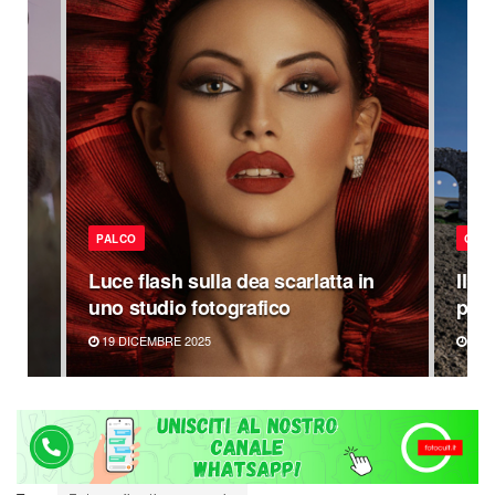
PALCO
GRE
la
Luce flash sulla dea scarlatta in
Il f
uno studio fotografico
pass
19 DICEMBRE 2025
20 G