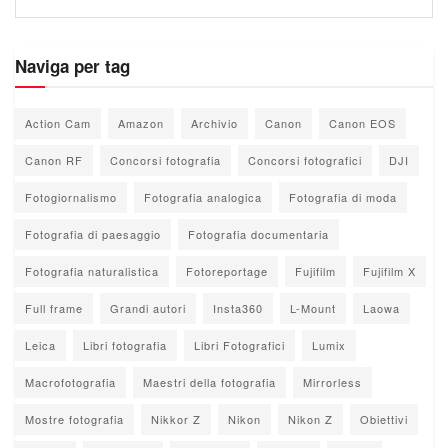
Naviga per tag
Action Cam
Amazon
Archivio
Canon
Canon EOS
Canon RF
Concorsi fotografia
Concorsi fotografici
DJI
Fotogiornalismo
Fotografia analogica
Fotografia di moda
Fotografia di paesaggio
Fotografia documentaria
Fotografia naturalistica
Fotoreportage
Fujifilm
Fujifilm X
Full frame
Grandi autori
Insta360
L-Mount
Laowa
Leica
Libri fotografia
Libri Fotografici
Lumix
Macrofotografia
Maestri della fotografia
Mirrorless
Mostre fotografia
Nikkor Z
Nikon
Nikon Z
Obiettivi