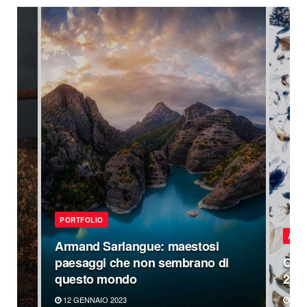
PORTFOLIO
APP
Armand Sarlangue: maestosi
paesaggi che non sembrano di
Clos
questo mondo
202
12 GENNAIO 2023
1 DI