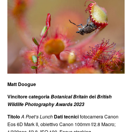
Matt Doogue
Vincitore categoria
Botanical Britain
dei
British
Wildlife Photography Awards 2023
Titolo
A Poet’s Lunch
Dati tecnici
fotocamera Canon
Eos 6D Mark II, obiettivo Canon 100mm f/2.8 Macro;
1/320sec, f/2,8, ISO 100. Focus stacking.