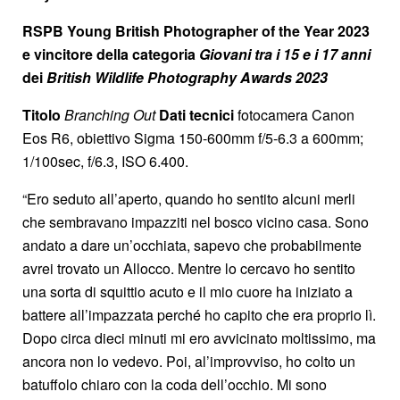
RSPB Young British Photographer of the Year 2023
e vincitore della categoria
Giovani tra i 15 e i 17 anni
dei
British Wildlife Photography Awards 2023
Titolo
Branching Out
Dati tecnici
fotocamera Canon
Eos R6, obiettivo Sigma 150-600mm f/5-6.3 a 600mm;
1/100sec, f/6.3, ISO 6.400.
“Ero seduto all’aperto, quando ho sentito alcuni merli
che sembravano impazziti nel bosco vicino casa. Sono
andato a dare un’occhiata, sapevo che probabilmente
avrei trovato un Allocco. Mentre lo cercavo ho sentito
una sorta di squittio acuto e il mio cuore ha iniziato a
battere all’impazzata perché ho capito che era proprio lì.
Dopo circa dieci minuti mi ero avvicinato moltissimo, ma
ancora non lo vedevo. Poi, al’improvviso, ho colto un
batuffolo chiaro con la coda dell’occhio. Mi sono