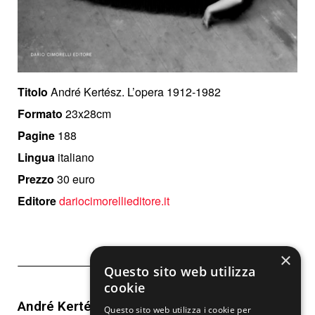
Titolo
André Kertész. L’opera 1912-1982
Formato
23x28cm
Pagine
188
Lingua
italiano
Prezzo
30 euro
Editore
dariocimorellieditore.it
×
La mostra
Questo sito web utilizza
cookie
André Kertész. L'opera 1912-1982
Questo sito web utilizza i cookie per