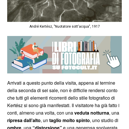
André Kertész, "Nuotatore sott'acqua", 1917
Arrivati a questo punto della visita, appena al termine
della seconda di sei sale, non è difficile rendersi conto
che tutti gli elementi ricorrenti dello stile fotografico di
Kertész si sono già manifestati. Il visitatore ha già fatto i
conti, almeno una volta, con una
veduta notturna
, una
ripresa dall’alto
, un
taglio molto spinto
, uno studio di
ombre
, una
“distorsione”
e una generosa spolverata