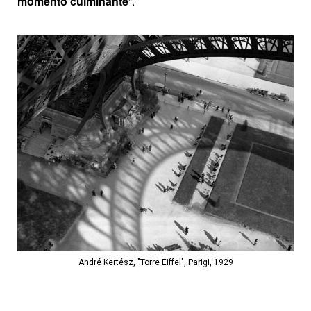
momento culminante
”.
André Kertész, "Torre Eiffel", Parigi, 1929