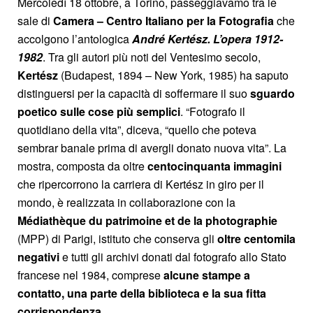
Mercoledì 18 ottobre, a Torino, passeggiavamo tra le
sale di
Camera –
Centro Italiano per la Fotografia
che
accolgono l’antologica
André Kertész.
L’opera 1912-
1982
. Tra gli autori più noti del Ventesimo secolo,
Kertész
(Budapest, 1894 – New York, 1985) ha saputo
distinguersi per la capacità di soffermare il suo
sguardo
poetico sulle cose più semplici
. “Fotografo il
quotidiano della vita”, diceva, “quello che poteva
sembrar banale prima di avergli donato nuova vita”. La
mostra, composta da oltre
centocinquanta immagini
che ripercorrono la carriera di Kertész in giro per il
mondo, è realizzata in collaborazione con la
Médiathèque du patrimoine et de la photographie
(MPP) di Parigi, istituto che conserva gli
oltre centomila
negativi
e tutti gli archivi donati dal fotografo allo Stato
francese nel 1984, comprese
alcune stampe a
contatto, una parte della biblioteca e la sua fitta
corrispondenza.