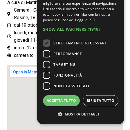
A cura di Matthieu Rivallin e Walter Guadagnini
migliorare la tua esperienza di navigazione.
Utilizzando il nostro sito web acconsenti a
Camera - Centro Italiano per la Fotografia, via delle
tutti i cookie in conformità con la nostra
Rosine, 18 – Torino
policy per i cookie.
Leggi di più
dal 19 ottobre 2023 al 4 febbraio 2024
SHOW ALL PARTNERS
(1910) →
lunedì, mercoledì, venerdì, sabato e domenica 11-19;
giovedì 11-21; martedì chiuso
STRETTAMENTE NECESSARI
intero 12 euro, ridotto 8 euro
PERFORMANCE
camera.to
TARGETING
FUNZIONALITÀ
NON CLASSIFICATI
ACCETTA TUTTO
RIFIUTA TUTTO
MOSTRA DETTAGLI