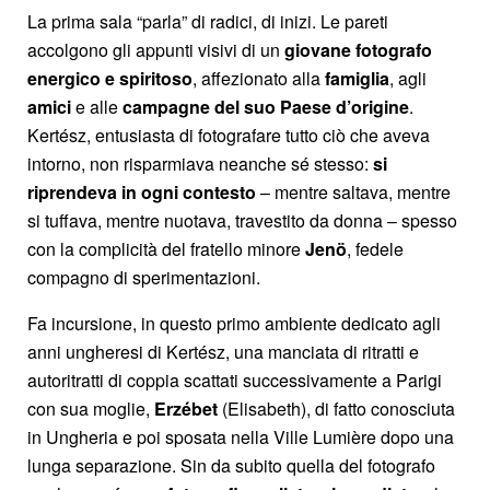
La prima sala “parla” di radici, di inizi. Le pareti
accolgono gli appunti visivi di un
giovane fotografo
energico e spiritoso
, affezionato alla
famiglia
, agli
amici
e alle
campagne
del suo Paese d’origine
.
Kertész, entusiasta di fotografare tutto ciò che aveva
intorno, non risparmiava neanche sé stesso:
si
riprendeva in ogni contesto
– mentre saltava, mentre
si tuffava, mentre nuotava, travestito da donna – spesso
con la complicità del fratello minore
Jenö
, fedele
compagno di sperimentazioni.
Fa incursione, in questo primo ambiente dedicato agli
anni ungheresi di Kertész, una manciata di ritratti e
autoritratti di coppia scattati successivamente a Parigi
con sua moglie,
Erzébet
(Elisabeth), di fatto conosciuta
in Ungheria e poi sposata nella Ville Lumière dopo una
lunga separazione. Sin da subito quella del fotografo