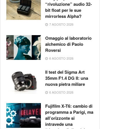
“rivoluzione” audio 32-
bit float per le sue
mirrorless Alpha?
7 AGOSTO 2026
Omaggio al laboratorio
alchemico di Paolo
Roversi
6 AGOSTO 2026
Il test del Sigma Art
35mm F1.4 DG II: una
nuova pietra miliare
6 AGOSTO 2026
Fujifilm X-T6: cambio di
programma a Parigi, ma
all’orizzonte si
intravede una