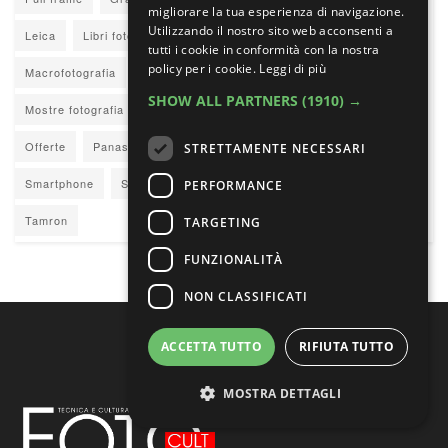
migliorare la tua esperienza di navigazione.
Utilizzando il nostro sito web acconsenti a
Leica
Libri fotografia
Libri Fotografici
Lumix
tutti i cookie in conformità con la nostra
policy per i cookie.
Leggi di più
Macrofotografia
Maestri della fotografia
Mirrorless
SHOW ALL PARTNERS
(1910) →
Mostre fotografia
Nikkor Z
Nikon
Nikon Z
Obiettivi
Offerte
Panasonic
Reportage
Ritratto
Sigma
STRETTAMENTE NECESSARI
Smartphone
Sony
Sony E
Street photography
PERFORMANCE
Tamron
TARGETING
FUNZIONALITÀ
NON CLASSIFICATI
ACCETTA TUTTO
RIFIUTA TUTTO
MOSTRA DETTAGLI