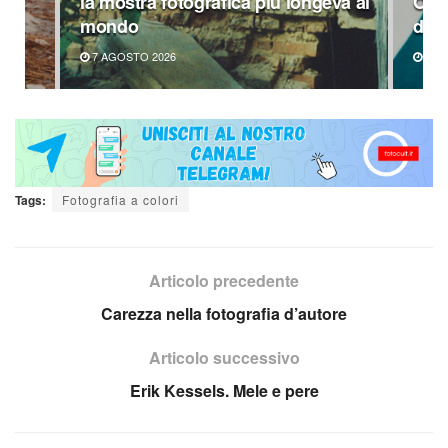
la mostra fotografica più longeva al
Omag
mondo
di P
7 AGOSTO 2026
6 A
Tags:
Fotografia a colori
Articolo precedente
Carezza nella fotografia d’autore
Articolo successivo
Erik Kessels. Mele e pere