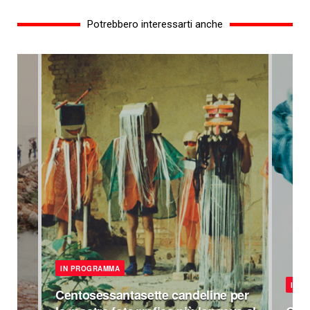
Potrebbero interessarti anche
IN PROGRAMMA
IN 
Centosessantasette candeline per