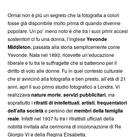
Ormai non è più un segreto che la fotografia a colori
fosse già disponibile molto prima di quando divenne
popolare. Un po’ meno noto è che tra i suoi primi accesi
sostenitori ci fu una donna, l’inglese
Yevonde
Middleton
, passata alla storia semplicemente come
Yevonde. Nata nel 1893, ricevette un’educazione
liberale e fu tra le suffragette che si batterono per il
diritto di voto alle donne. Fu in quel contesto culturale
che si avvicinò alla fotografia e ben presto, all’età di 21
anni, aprì il suo primo studio fotografico a Londra. Vi
realizzava
nature morte
,
servizi pubblicitari
, ma
soprattutto i
ritratti di intellettuali
,
artisti
,
frequentatori
dell’alta società
e persino dei
membri della famiglia
reale
. Infatti nel 1937 fu tra i ritrattisti ufficiali della
nobiltà invitata alla cerimonia di incoronazione di Re
Giorgio VI e della Regina Elisabetta.