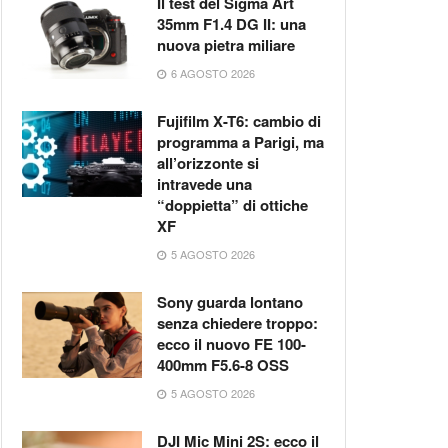
Il test del Sigma Art
35mm F1.4 DG II: una
nuova pietra miliare
6 AGOSTO 2026
Fujifilm X-T6: cambio di
programma a Parigi, ma
all’orizzonte si
intravede una
“doppietta” di ottiche
XF
5 AGOSTO 2026
Sony guarda lontano
senza chiedere troppo:
ecco il nuovo FE 100-
400mm F5.6-8 OSS
5 AGOSTO 2026
DJI Mic Mini 2S: ecco il