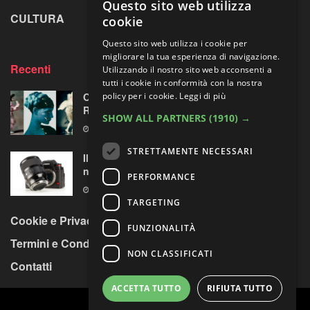
Questo sito web utilizza
CULTURA
LA RIVISTA
cookie
Questo sito web utilizza i cookie per
migliorare la tua esperienza di navigazione.
Recenti
Utilizzando il nostro sito web acconsenti a
tutti i cookie in conformità con la nostra
Omaggio al laboratorio alchemico di Paolo
policy per i cookie.
Leggi di più
Roversi
SHOW ALL PARTNERS
(1910) →
6 AGOSTO 2026
STRETTAMENTE NECESSARI
Il test del Sigma Art 35mm F1.4 DG II: una
nuova pietra miliare
PERFORMANCE
6 AGOSTO 2026
TARGETING
Cookie e Privacy Policy
FUNZIONALITÀ
Termini e Condizioni
NON CLASSIFICATI
Contatti
ACCETTA TUTTO
RIFIUTA TUTTO