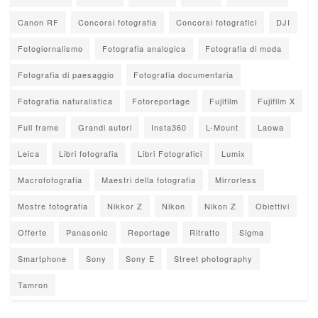
Canon RF
Concorsi fotografia
Concorsi fotografici
DJI
Fotogiornalismo
Fotografia analogica
Fotografia di moda
Fotografia di paesaggio
Fotografia documentaria
Fotografia naturalistica
Fotoreportage
Fujifilm
Fujifilm X
Full frame
Grandi autori
Insta360
L-Mount
Laowa
Leica
Libri fotografia
Libri Fotografici
Lumix
Macrofotografia
Maestri della fotografia
Mirrorless
Mostre fotografia
Nikkor Z
Nikon
Nikon Z
Obiettivi
Offerte
Panasonic
Reportage
Ritratto
Sigma
Smartphone
Sony
Sony E
Street photography
Tamron