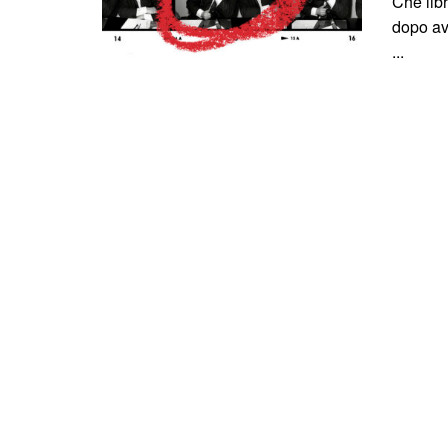
Che lib
dopo av
...