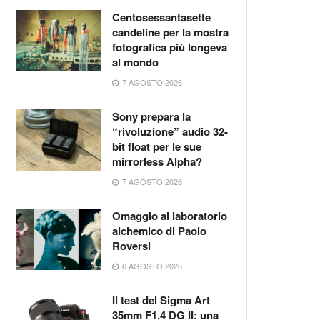
Centosessantasette
candeline per la mostra
fotografica più longeva
al mondo
7 AGOSTO 2026
Sony prepara la
“rivoluzione” audio 32-
bit float per le sue
mirrorless Alpha?
7 AGOSTO 2026
Omaggio al laboratorio
alchemico di Paolo
Roversi
6 AGOSTO 2026
Il test del Sigma Art
35mm F1.4 DG II: una