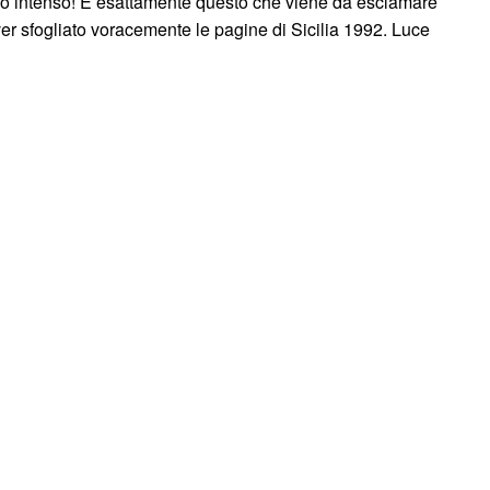
ro intenso! È esattamente questo che viene da esclamare
er sfogliato voracemente le pagine di Sicilia 1992. Luce