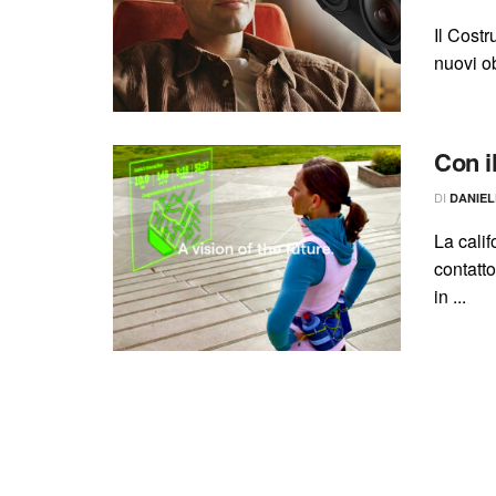
Il Cost
nuovi o
Con i
DI
DANIE
La cali
contatt
in ...