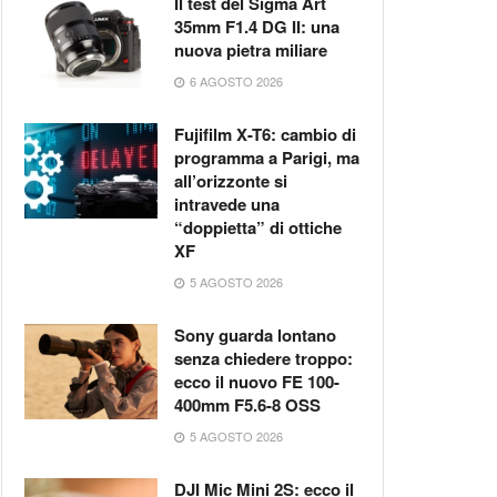
Il test del Sigma Art
35mm F1.4 DG II: una
nuova pietra miliare
6 AGOSTO 2026
Fujifilm X-T6: cambio di
programma a Parigi, ma
all’orizzonte si
intravede una
“doppietta” di ottiche
XF
5 AGOSTO 2026
Sony guarda lontano
senza chiedere troppo:
ecco il nuovo FE 100-
400mm F5.6-8 OSS
5 AGOSTO 2026
DJI Mic Mini 2S: ecco il