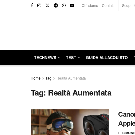
Chi siamo
Contatti
Scopri f
TECHNEWS
TEST
GUIDA ALL’ACQUISTO
Home
Tag
Realtà Aumentata
Tag:
Realtà Aumentata
Canon
Apple
DI
SIMON