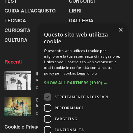
TEST
CONCORSI
GUIDA ALL’ACQUISTO
LIBRI
TECNICA
GALLERIA
×
CURIOSITÀ
GREENPICS
Questo sito web utilizza
CULTURA
LA RIVISTA
cookie
Questo sito web utilizza i cookie per
migliorare la tua esperienza di navigazione.
Recenti
Utilizzando il nostro sito web acconsenti a
tutti i cookie in conformità con la nostra
Il primo fotografo dei gatti: “virale”
policy per i cookie.
Leggi di più
sessantuno anni prima di Instagram
SHOW ALL PARTNERS
(1910) →
8 AGOSTO 2026
STRETTAMENTE NECESSARI
Centosessantasette candeline per la mostra
fotografica più longeva al mondo
PERFORMANCE
7 AGOSTO 2026
TARGETING
Cookie e Privacy Policy
FUNZIONALITÀ