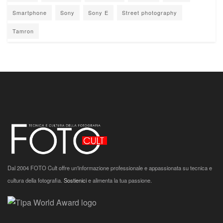
Smartphone
Sony
Sony E
Street photography
Tamron
Dal 2004 FOTO Cult offre un'informazione professionale e appassionata su tecnica e
cultura della fotografia.
Sostienici
e alimenta la tua passione.