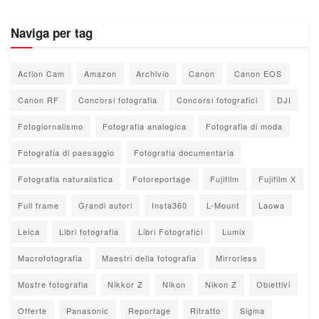
Naviga per tag
Action Cam
Amazon
Archivio
Canon
Canon EOS
Canon RF
Concorsi fotografia
Concorsi fotografici
DJI
Fotogiornalismo
Fotografia analogica
Fotografia di moda
Fotografia di paesaggio
Fotografia documentaria
Fotografia naturalistica
Fotoreportage
Fujifilm
Fujifilm X
Full frame
Grandi autori
Insta360
L-Mount
Laowa
Leica
Libri fotografia
Libri Fotografici
Lumix
Macrofotografia
Maestri della fotografia
Mirrorless
Mostre fotografia
Nikkor Z
Nikon
Nikon Z
Obiettivi
Offerte
Panasonic
Reportage
Ritratto
Sigma