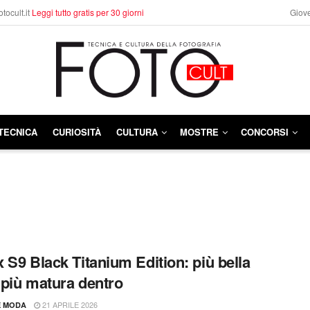
otocult.it
Leggi tutto gratis per 30 giorni
Giove
TECNICA
CURIOSITÀ
CULTURA
MOSTRE
CONCORSI
 S9 Black Titanium Edition: più bella
, più matura dentro
21 APRILE 2026
E MODA