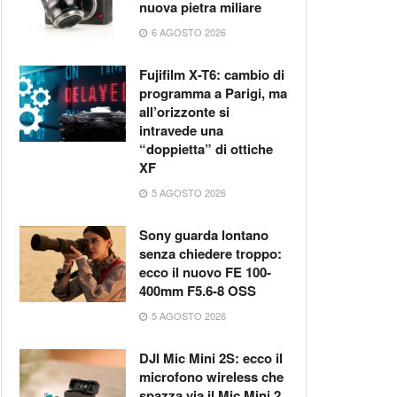
nuova pietra miliare
6 AGOSTO 2026
Fujifilm X-T6: cambio di
programma a Parigi, ma
all’orizzonte si
intravede una
“doppietta” di ottiche
XF
5 AGOSTO 2026
Sony guarda lontano
senza chiedere troppo:
ecco il nuovo FE 100-
400mm F5.6-8 OSS
5 AGOSTO 2026
DJI Mic Mini 2S: ecco il
microfono wireless che
spazza via il Mic Mini 2