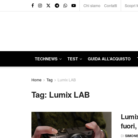
Chi siamo
Contatti
Scopri f
TECHNEWS
TEST
GUIDA ALL’ACQUISTO
Home
Tag
Lumix LAB
Tag:
Lumix LAB
Lumix
fuori
DI
SIMON